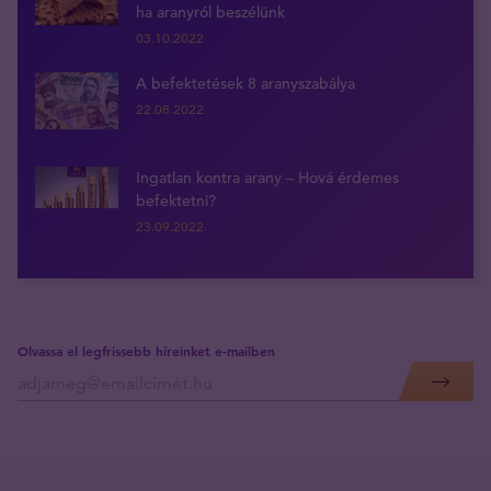
ha aranyról beszélünk
03.10.2022
A befektetések 8 aranyszabálya
22.08.2022
Ingatlan kontra arany – Hová érdemes
befektetni?
23.09.2022
Olvassa el legfrissebb híreinket e-mailben