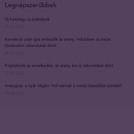
Legnépszerűbbek
Új hatóság, új szabályok
21.04.2026
Korrekció után újra erősödik az arany, miközben az ezüst
történelmi rekordokat dönt
05.12.2025
Folytatódik az emelkedés: az arany ára új rekordokat dönt
11.09.2025
Aranypiac a nyár végén: hol vannak a vonzó beszállási szintek?
19.08.2025