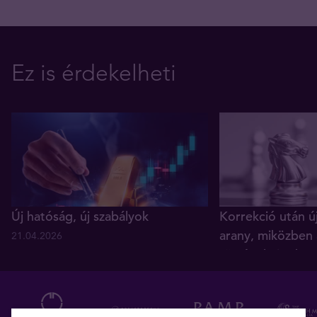
Ez is érdekelheti
Új hatóság, új szabályok
Korrekció után ú
arany, miközben 
21.04.2026
történelmi reko
05.12.2025