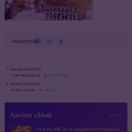
MEGOSZTÁS
Aranyár (XAU-HUF)
1 344 760 HUF/oz
+ 13 880 HUF
Ezüstár (XAG-HUF)
19 501 HUF/oz
+ 32 HUF
Ajánlott cikkek
Az arany ABC-je: A leggyakoribb kifejezések,