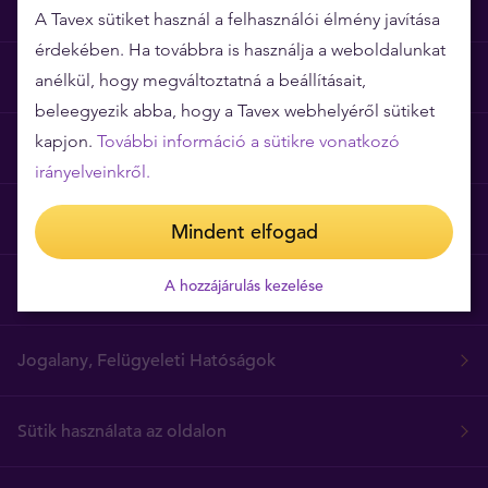
A Tavex sütiket használ a felhasználói élmény javítása
érdekében. Ha továbbra is használja a weboldalunkat
Miért épp a Tavex?
anélkül, hogy megváltoztatná a beállításait,
beleegyezik abba, hogy a Tavex webhelyéről sütiket
kapjon.
További információ a sütikre vonatkozó
Árgarancia
irányelveinkről.
Gyakori kérdések
Mindent elfogad
A hozzájárulás kezelése
Általános szerződési feltételek
Jogalany, Felügyeleti Hatóságok
Sütik használata az oldalon