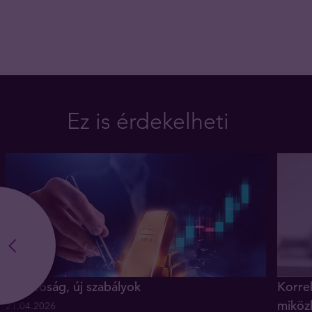
Ez is érdekelheti
Új hatóság, új szabályok
Korrek
miköz
21.04.2026