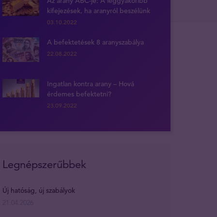
Az arany ABC-je: A leggyakoribb
kifejezések, ha aranyról beszélünk
03.10.2022
A befektetések 8 aranyszabálya
22.08.2022
Ingatlan kontra arany – Hová
érdemes befektetni?
23.09.2022
Legnépszerűbbek
Új hatóság, új szabályok
21.04.2026