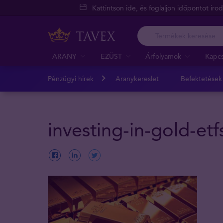
Kattintson ide, és foglaljon időpontot iro
ARANY
EZÜST
Árfolyamok
Kapcs
Pénzügyi hírek
Aranykereslet
Befektetések
investing-in-gold-etf