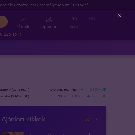
endelés átvétel csak személyesen az üzletben!
HU
Close
Ábrák
Lépjen be
Kosár
0 225 1515
Aranyár (XAU-HUF)
1 342 240 HUF/oz
+ 10 250 HUF
Ezüstár (XAG-HUF)
19 505 HUF/oz
+ 69 HUF
Ajánlott cikkek