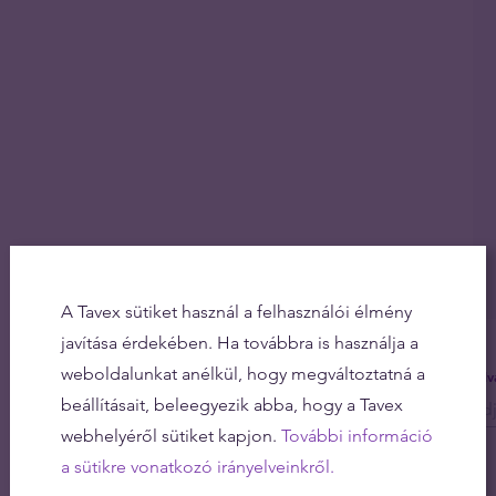
A Tavex sütiket használ a felhasználói élmény
javítása érdekében. Ha továbbra is használja a
weboldalunkat anélkül, hogy megváltoztatná a
Olv
beállításait, beleegyezik abba, hogy a Tavex
webhelyéről sütiket kapjon.
További információ
a sütikre vonatkozó irányelveinkről.