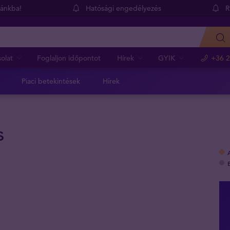
dánkba!
Hatósági engedélyezés
R
olat
Foglaljon időpontot
Hírek
GYIK
+36 2
Piaci betekintések
Hírek
s