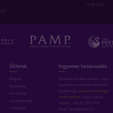
11.09.2025
2025
Üzletek
Ingyenes tanácsadás
Bulgária
Ha bármi kérdése akadna, vagy
egyszerűen szeretne időpontot
Észtország
foglalni egy
ingyenes pénzügyi
Finnország
tanácsadásra
, hívjon bátran.
Lengyelország
Telefon: +36 20 225 1515
Lettország
Email:
tavex@tavex.hu