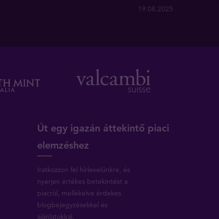
19.08.2025
Út egy igazán áttekintő piaci
elemzéshez
Iratkozzon fel hírlevelünkre, és
nyerjen értékes betekintést a
piacról, mellékelve érdekes
blogbejegyzésekkel és
ajánlatokkal.