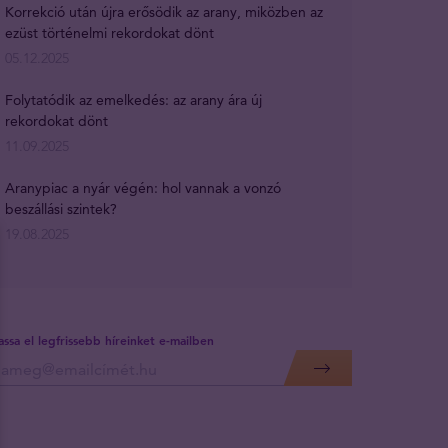
Korrekció után újra erősödik az arany, miközben az
ezüst történelmi rekordokat dönt
05.12.2025
Folytatódik az emelkedés: az arany ára új
rekordokat dönt
11.09.2025
Aranypiac a nyár végén: hol vannak a vonzó
beszállási szintek?
19.08.2025
assa el legfrissebb híreinket e-mailben