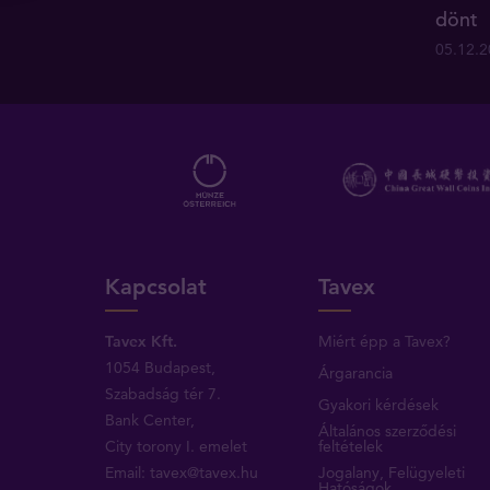
dönt
05.12.
Kapcsolat
Tavex
Tavex Kft.
Miért épp a Tavex?
1054 Budapest,
Árgarancia
Szabadság tér 7.
Gyakori kérdések
Bank Center,
Általános szerződési
City torony I. emelet
feltételek
Email:
tavex@tavex.hu
Jogalany, Felügyeleti
Hatóságok