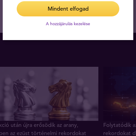
Mindent elfogad
A hozzájárulás kezelése
ció után újra erősödik az arany,
Folytatódik a
ben az ezüst történelmi rekordokat
rekordokat d