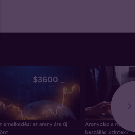
z emelkedés: az arany ára új
Aranypiac a nyár vé
önt
beszállási szintek?