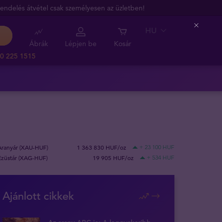
endelés átvétel csak személyesen az üzletben!
HU
Close
Ábrák
Lépjen be
Kosár
0 225 1515
Aranyár (XAU-HUF)
1 363 830 HUF/oz
+ 23 100 HUF
Ezüstár (XAG-HUF)
19 905 HUF/oz
+ 534 HUF
Ajánlott cikkek