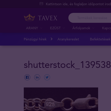
Kattintson ide, és foglaljon időpontot iro
ARANY
EZÜST
Árfolyamok
Kapcs
Pénzügyi hírek
Aranykereslet
Befektetések
shutterstock_13953