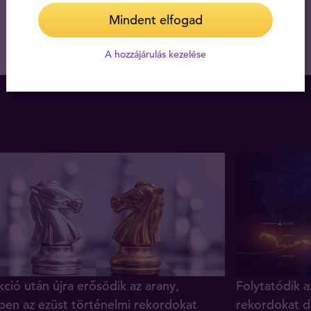
Mindent elfogad
A hozzájárulás kezelése
ció után újra erősödik az arany,
Folytatódik a
ben az ezüst történelmi rekordokat
rekordokat d