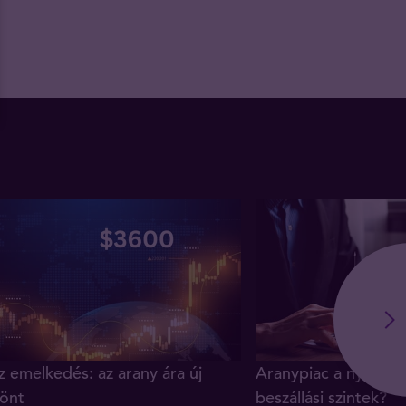
z emelkedés: az arany ára új
Aranypiac a nyár vé
önt
beszállási szintek?