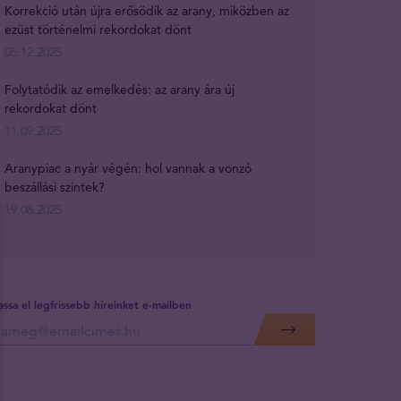
Korrekció után újra erősödik az arany, miközben az
ezüst történelmi rekordokat dönt
05.12.2025
Folytatódik az emelkedés: az arany ára új
rekordokat dönt
11.09.2025
Aranypiac a nyár végén: hol vannak a vonzó
beszállási szintek?
19.08.2025
assa el legfrissebb híreinket e-mailben