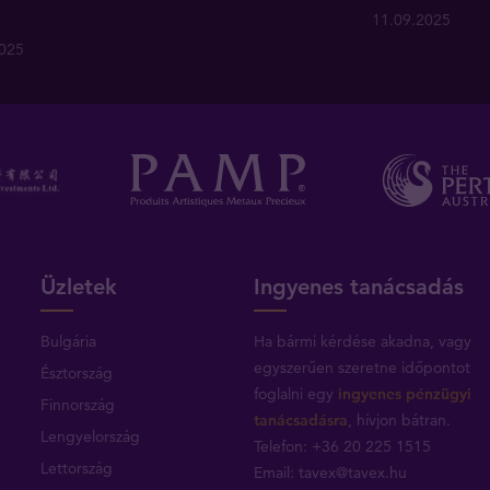
11.09.2025
2025
Üzletek
Ingyenes tanácsadás
Bulgária
Ha bármi kérdése akadna, vagy
egyszerűen szeretne időpontot
Észtország
foglalni egy
ingyenes pénzügyi
Finnország
tanácsadásra
, hívjon bátran.
Lengyelország
Telefon: +36 20 225 1515
Lettország
Email:
tavex@tavex.hu