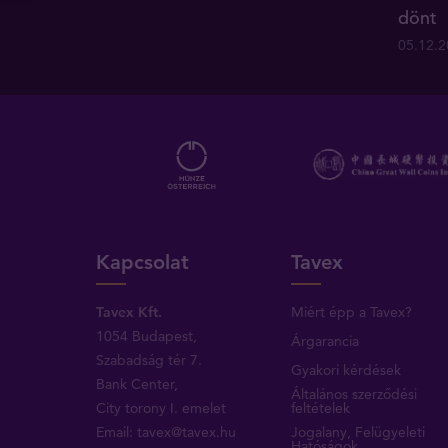
dönt
05.12.
Kapcsolat
Tavex
Tavex Kft.
Miért épp a Tavex?
1054 Budapest,
Árgarancia
Szabadság tér 7.
Gyakori kérdések
Bank Center,
Általános szerződési
City torony I. emelet
feltételek
Email:
tavex@tavex.hu
Jogalany, Felügyeleti
Hatóságok