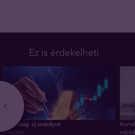
Ez is érdekelheti
Új hatóság, új szabályok
Korrek
miköz
21.04.2026