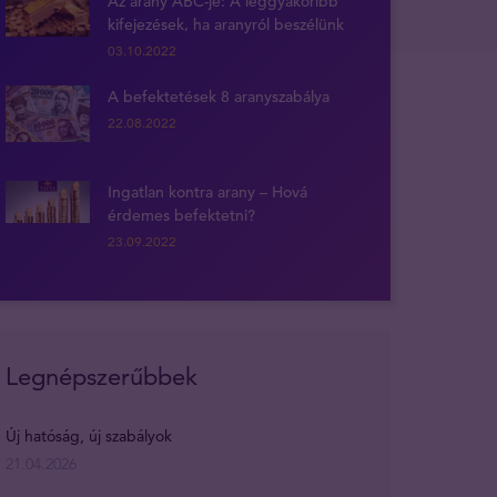
Az arany ABC-je: A leggyakoribb
kifejezések, ha aranyról beszélünk
03.10.2022
A befektetések 8 aranyszabálya
22.08.2022
Ingatlan kontra arany – Hová
érdemes befektetni?
23.09.2022
Legnépszerűbbek
Új hatóság, új szabályok
21.04.2026