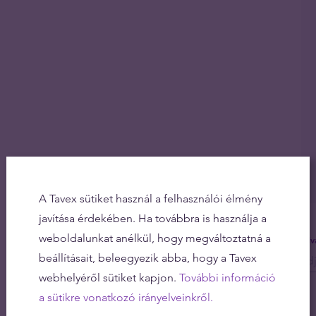
A Tavex sütiket használ a felhasználói élmény
javítása érdekében. Ha továbbra is használja a
weboldalunkat anélkül, hogy megváltoztatná a
Olv
beállításait, beleegyezik abba, hogy a Tavex
webhelyéről sütiket kapjon.
További információ
a sütikre vonatkozó irányelveinkről.