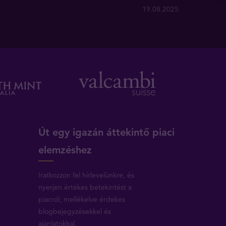
19.08.2025
Út egy igazán áttekintő piaci
elemzéshez
Iratkozzon fel hírlevelünkre, és
nyerjen értékes betekintést a
piacról, mellékelve érdekes
blogbejegyzésekkel és
ajánlatokkal.