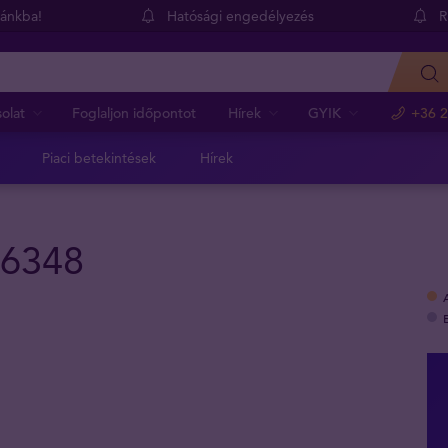
dánkba!
Hatósági engedélyezés
R
olat
Foglaljon időpontot
Hírek
GYIK
+36 2
Piaci betekintések
Hírek
86348