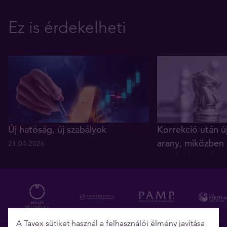
Ez is érdekelheti
Új hatóság, új szabályok
Korrekció után ú
arany, miközben 
21.04.2026
történelmi reko
05.12.2025
A Tavex sütiket használ a felhasználói élmény javítása