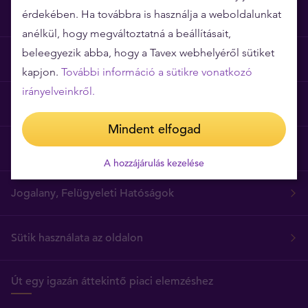
érdekében. Ha továbbra is használja a weboldalunkat
Miért épp a Tavex?
anélkül, hogy megváltoztatná a beállításait,
beleegyezik abba, hogy a Tavex webhelyéről sütiket
Árgarancia
kapjon.
További információ a sütikre vonatkozó
irányelveinkről.
Gyakori kérdések
Mindent elfogad
Általános szerződési feltételek
A hozzájárulás kezelése
Jogalany, Felügyeleti Hatóságok
Sütik használata az oldalon
Út egy igazán áttekintő piaci elemzéshez