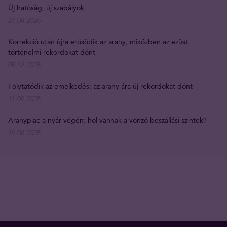
Új hatóság, új szabályok
21.04.2026
Korrekció után újra erősödik az arany, miközben az ezüst
történelmi rekordokat dönt
05.12.2025
Folytatódik az emelkedés: az arany ára új rekordokat dönt
11.09.2025
Aranypiac a nyár végén: hol vannak a vonzó beszállási szintek?
19.08.2025