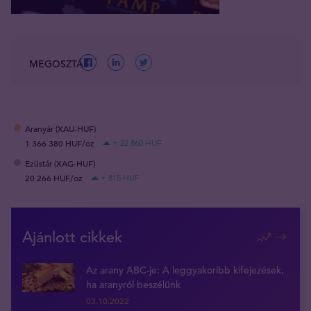
MEGOSZTÁS
Aranyár (XAU-HUF)
1 366 380 HUF/oz
+ 22 860 HUF
Ezüstár (XAG-HUF)
20 266 HUF/oz
+ 815 HUF
Ajánlott cikkek
Az arany ABC-je: A leggyakoribb kifejezések,
ha aranyról beszélünk
03.10.2022