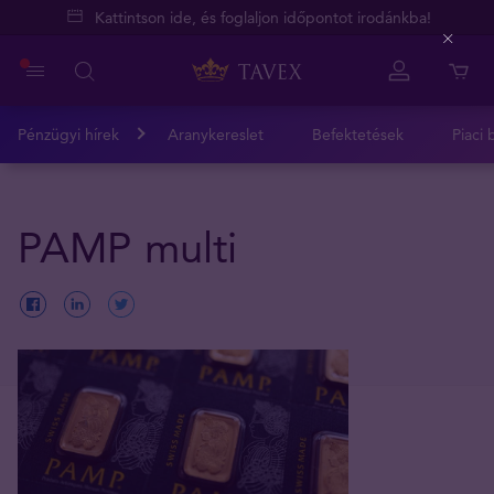
Kattintson ide, és foglaljon időpontot irodánkba!
Close
Pénzügyi hírek
Aranykereslet
Befektetések
Piaci 
PAMP multi