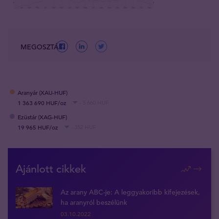
MEGOSZTÁS
Aranyár (XAU-HUF)
1 363 690 HUF/oz
- 5 660 HUF
Ezüstár (XAG-HUF)
19 965 HUF/oz
- 352 HUF
Ajánlott cikkek
Az arany ABC-je: A leggyakoribb kifejezések,
ha aranyról beszélünk
03.10.2022