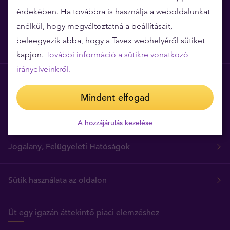
érdekében. Ha továbbra is használja a weboldalunkat
Miért épp a Tavex?
anélkül, hogy megváltoztatná a beállításait,
beleegyezik abba, hogy a Tavex webhelyéről sütiket
Árgarancia
kapjon.
További információ a sütikre vonatkozó
irányelveinkről.
Gyakori kérdések
Mindent elfogad
Általános szerződési feltételek
A hozzájárulás kezelése
Jogalany, Felügyeleti Hatóságok
Sütik használata az oldalon
Út egy igazán áttekintő piaci elemzéshez