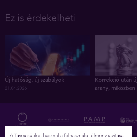
Ez is érdekelheti
Új hatóság, új szabályok
Korrekció után ú
arany, miközben 
21.04.2026
történelmi reko
05.12.2025
A Tavex sütiket használ a felhasználói élmény javítása