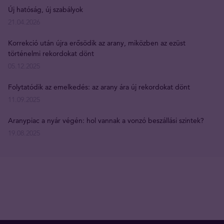
Új hatóság, új szabályok
21.04.2026
Korrekció után újra erősödik az arany, miközben az ezüst
történelmi rekordokat dönt
05.12.2025
Folytatódik az emelkedés: az arany ára új rekordokat dönt
11.09.2025
Aranypiac a nyár végén: hol vannak a vonzó beszállási szintek?
19.08.2025