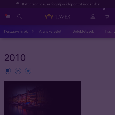
Kattintson ide, és foglaljon időpontot irodánkba!
Close
Pénzügyi hírek
Aranykereslet
Befektetések
Piaci 
2010