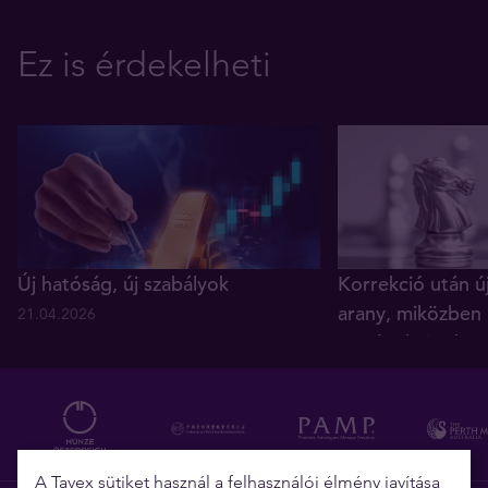
Ez is érdekelheti
Új hatóság, új szabályok
Korrekció után ú
arany, miközben 
21.04.2026
történelmi reko
05.12.2025
A Tavex sütiket használ a felhasználói élmény javítása