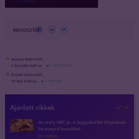
MEGOSZTÁS
Aranyár (XAU-HUF)
1 363 690 HUF/oz
+ 20 410 HUF
Ezüstár (XAG-HUF)
19 965 HUF/oz
+ 484 HUF
Ajánlott cikkek
Az arany ABC-je: A leggyakoribb kifejezések,
ha aranyról beszélünk
03.10.2022