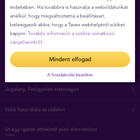
érdekében. Ha továbbra is használja a weboldalunkat
Miért épp a Tavex?
anélkül, hogy megváltoztatná a beállításait,
beleegyezik abba, hogy a Tavex webhelyéről sütiket
Árgarancia
kapjon.
További információ a sütikre vonatkozó
irányelveinkről.
Gyakori kérdések
Mindent elfogad
Általános szerződési feltételek
A hozzájárulás kezelése
Jogalany, Felügyeleti Hatóságok
Sütik használata az oldalon
Út egy igazán áttekintő piaci elemzéshez