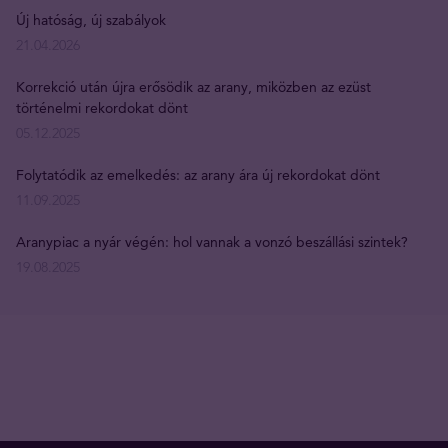
Új hatóság, új szabályok
21.04.2026
Korrekció után újra erősödik az arany, miközben az ezüst
történelmi rekordokat dönt
05.12.2025
Folytatódik az emelkedés: az arany ára új rekordokat dönt
11.09.2025
Aranypiac a nyár végén: hol vannak a vonzó beszállási szintek?
19.08.2025