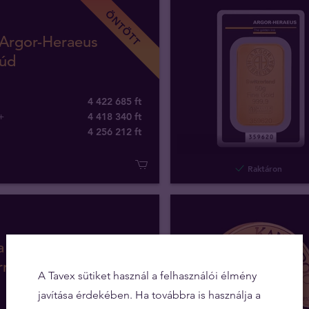
ÖNTÖTT
 Argor-Heraeus
rúd
4 422 685 ft
+
4 418 340 ft
4 256 212
ft
Raktáron
a Dél-Afrikai
rrand aranyérme
A Tavex sütiket használ a felhasználói élmény
javítása érdekében. Ha továbbra is használja a
1 405 339 ft