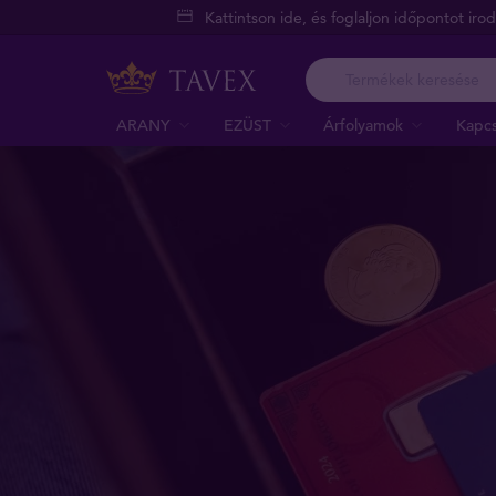
Kattintson ide, és foglaljon időpontot iro
ARANY
EZÜST
Árfolyamok
Kapcs