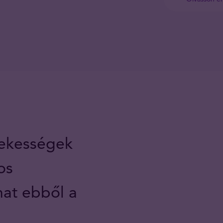
dekességek
os
hat ebből a