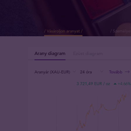
/ Vásároljon aranyat /
/ Személyes
Arany diagram
Ezüst diagram
Aranyár (XAU-EUR)
24 óra
Tovább
:
:
:
3 721,49 EUR / oz
+4.66
%