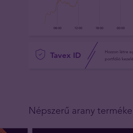
Hozzon létre e
Tavex ID
portfólió keze
Népszerű arany terméke