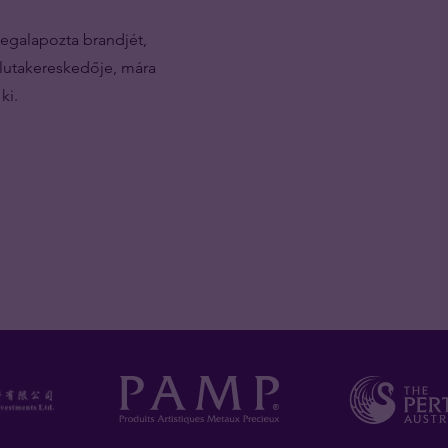
megalapozta brandjét,
lutakereskedője, mára
ki.