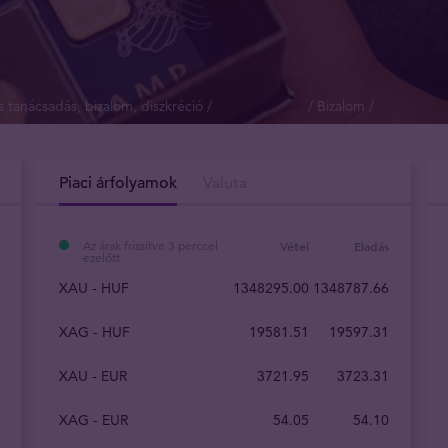
 tanácsadás, bizalom, diszkréció /
/ Bizalom /
Piaci árfolyamok
Valuta
Az árak frissítve 3 perccel
Vétel
Eladás
ezelőtt
XAU - HUF
1348295.00
1348787.66
XAG - HUF
19581.51
19597.31
XAU - EUR
3721.95
3723.31
XAG - EUR
54.05
54.10