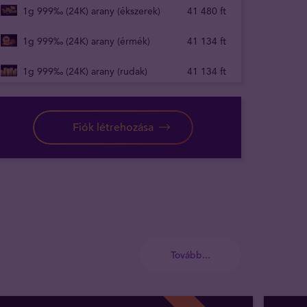
1g 999‰ (24K) arany (ékszerek)
41 480
ft
1g 999‰ (24K) arany (érmék)
41 134
ft
1g 999‰ (24K) arany (rudak)
41 134
ft
Fiók létrehozása
Tovább...