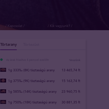
/ Kapcsolat /
/ Kik vagyunk? /
Törtarany
Törtezüst
Az árak frissítve 5 perccel ezelőtt
Veszünk
1g 333‰ (8K) tisztaságú arany
13 465
,
74
ft
1g 375‰ (9K) tisztaságú arany
15 163
,
74
ft
1g 585‰ (14K) tisztaságú arany
23 960
,
75
ft
1g 750‰ (18K) tisztaságú arany
30 881
,
35
ft