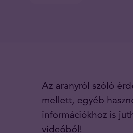
Az aranyról szóló ér
mellett, egyéb haszn
információkhoz is jut
videóból!