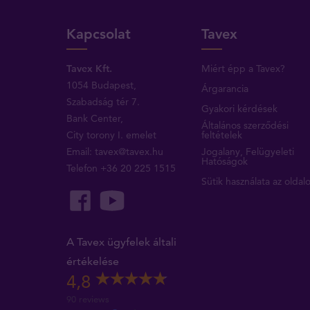
Kapcsolat
Tavex
Tavex Kft.
Miért épp a Tavex?
1054 Budapest,
Árgarancia
Szabadság tér 7.
Gyakori kérdések
Bank Center,
Általános szerződési
City torony I. emelet
feltételek
Email:
tavex@tavex.hu
Jogalany, Felügyeleti
Hatóságok
Telefon
+36 20 225 1515
Sütik használata az oldal
A Tavex ügyfelek általi
értékelése
4,8
90 reviews