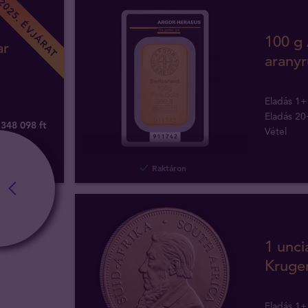
2025. ÉVJÁRAT
100 g
ar
arany
Eladás 1+
Eladás 20
 348 098
ft
Vétel
Raktáron
1 unci
Kruge
Eladás 1+