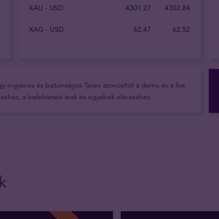
XAU - USD
4301.27
4302.84
XAG - USD
62.47
62.52
gy ingyenes és biztonságos Tavex azonosítót a demo és a live
léséhez, a befektetési árak és egyebek eléréséhez.
k