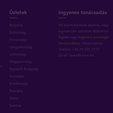
Üzletek
Ingyenes tanácsadás
Bulgária
Ha bármi kérdése akadna, vagy
egyszerűen szeretne időpontot
Észtország
foglalni egy
ingyenes pénzügyi
Finnország
tanácsadásra
, hívjon bátran.
Lengyelország
Telefon: +36 20 225 1515
Lettország
Email:
tavex@tavex.hu
Magyarország
on
Egyesült Királyság
Norvégia
Svédország
Románia
Dánia
Szerbia