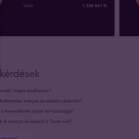
Vétel
1 338 661
ft
 kérdések
ermék, mégis eladhatom?
befektetési aranyat és ezüstöt vásárolni?
a nemesfémek súlyát és tisztaságát?
 el aranyat és ezüstöt a Tavex-nak?
l mindent