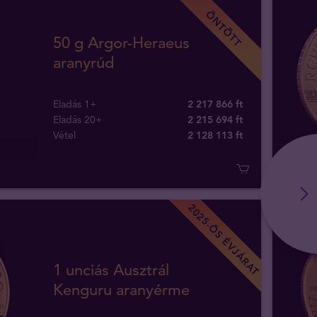
ÖNTÖTT
50 g Argor-Heraeus
aranyrúd
Eladás 1+
2 217 866 ft
Eladás 20+
2 215 694 ft
Vétel
2 128 113
ft
2025-ÖS ÉVJÁRAT
1 unciás Ausztrál
Kenguru aranyérme