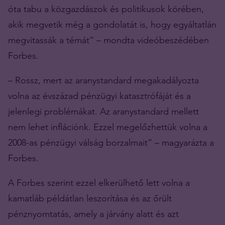
óta tabu a közgazdászok és politikusok körében,
akik megvetik még a gondolatát is, hogy egyáltatlán
megvitassák a témát” – mondta videóbeszédében
Forbes.
– Rossz, mert az aranystandard megakadályozta
volna az évszázad pénzügyi katasztrófáját és a
jelenlegi problémákat. Az aranystandard mellett
nem lehet inflációnk. Ezzel megelőzhettük volna a
2008-as pénzügyi válság borzalmait” – magyarázta a
Forbes.
A Forbes szerint ezzel elkerülhető lett volna a
kamatláb példátlan leszorítása és az őrült
pénznyomtatás, amely a járvány alatt és azt