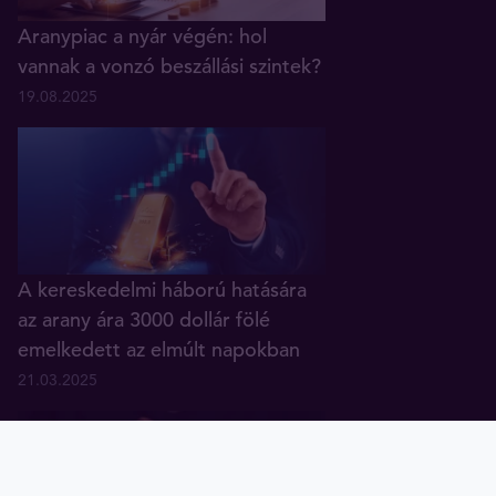
Aranypiac a nyár végén: hol
vannak a vonzó beszállási szintek?
19.08.2025
A kereskedelmi háború hatására
az arany ára 3000 dollár fölé
emelkedett az elmúlt napokban
21.03.2025
Arany
Ezüst
Diagramok
Tavex ID