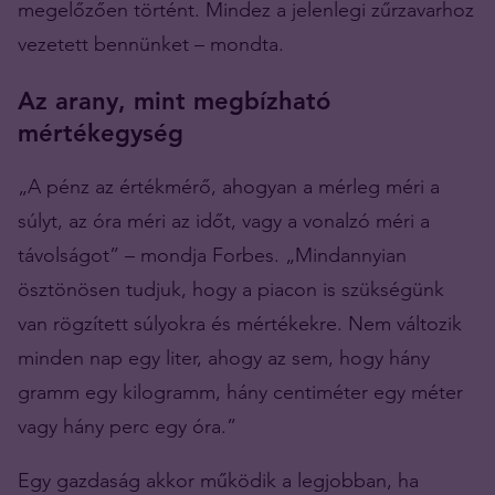
megelőzően történt. Mindez a jelenlegi zűrzavarhoz
vezetett bennünket – mondta.
Az arany, mint megbízható
mértékegység
„A pénz az értékmérő, ahogyan a mérleg méri a
súlyt, az óra méri az időt, vagy a vonalzó méri a
távolságot” – mondja Forbes. „Mindannyian
ösztönösen tudjuk, hogy a piacon is szükségünk
van rögzített súlyokra és mértékekre. Nem változik
minden nap egy liter, ahogy az sem, hogy hány
gramm egy kilogramm, hány centiméter egy méter
vagy hány perc egy óra.”
Egy gazdaság akkor működik a legjobban, ha