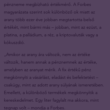
pénzneme megbízható értékmérő. A Forbes
magyarázata szerint sok különböző ok miatt az
arany több ezer éve jobban megtartotta belső
értékét, mint bármi más – jobban, mint az ezüst, a
platina, a palládium, a réz, a kriptovaluták vagy a
kókuszdió.
„Amikor az arany ára változik, nem az értéke
változik, hanem annak a pénznemnek az értéke,
amelyben az aranyat mérik. A fix értékű pénz
megkönnyíti a vásárlást, eladást és befektetést –
csakúgy, mint az adott arany súlyának ismeretében.
Emellett, a különböző termékek megkönnyítik a
kereskedelmet. Egy liter fagylalt ma akkora, mint
tegnap volt – mondja a Forbes.