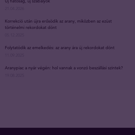
Új hatóság, új szabályok
21.04.2026
Korrekció után újra erősödik az arany, miközben az ezüst
történelmi rekordokat dönt
05.12.2025
Folytatódik az emelkedés: az arany ára új rekordokat dönt
11.09.2025
Aranypiac a nyár végén: hol vannak a vonzó beszállási szintek?
19.08.2025