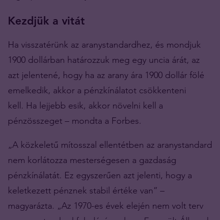
Kezdjük a vitát
Ha visszatérünk az aranystandardhez, és mondjuk
1900 dollárban határozzuk meg egy uncia árát, az
azt jelentené, hogy ha az arany ára 1900 dollár fölé
emelkedik, akkor a pénzkínálatot csökkenteni
kell. Ha lejjebb esik, akkor növelni kell a
pénzösszeget – mondta a Forbes.
„A közkeletű mítosszal ellentétben az aranystandard
nem korlátozza mesterségesen a gazdaság
pénzkínálatát. Ez egyszerűen azt jelenti, hogy a
keletkezett pénznek stabil értéke van” –
magyarázta. „Az 1970-es évek elején nem volt terv