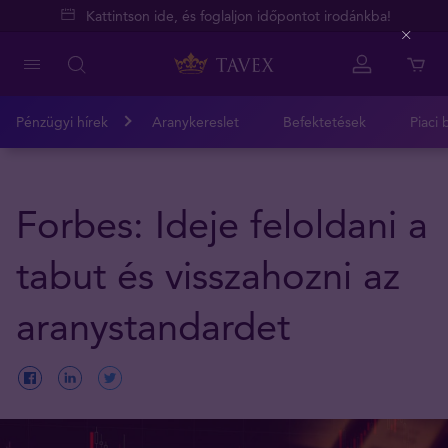
Kattintson ide, és foglaljon időpontot irodánkba!
Close
Pénzügyi hírek
Aranykereslet
Befektetések
Piaci 
Forbes: Ideje feloldani a
tabut és visszahozni az
aranystandardet