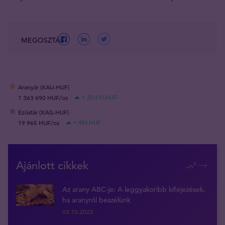
MEGOSZTÁS
Aranyár (XAU-HUF)
1 363 690 HUF/oz
+ 20 410 HUF
Ezüstár (XAG-HUF)
19 965 HUF/oz
+ 484 HUF
Ajánlott cikkek
Az arany ABC-je: A leggyakoribb kifejezések,
ha aranyról beszélünk
03.10.2022