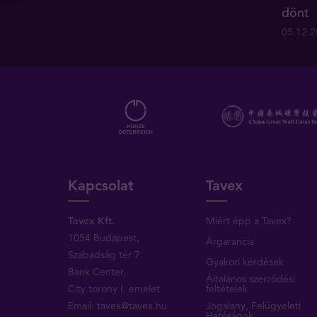
dönt
05.12.
Kapcsolat
Tavex
Tavex Kft.
Miért épp a Tavex?
1054 Budapest,
Árgarancia
Szabadság tér 7.
Gyakori kérdések
Bank Center,
Általános szerződési
City torony I. emelet
feltételek
Email:
tavex@tavex.hu
Jogalany, Felügyeleti
Hatóságok