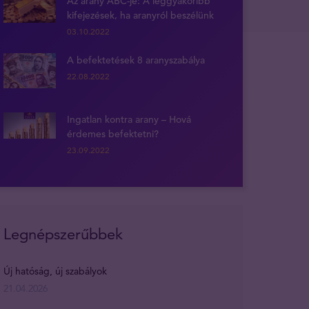
Az arany ABC-je: A leggyakoribb
kifejezések, ha aranyról beszélünk
03.10.2022
A befektetések 8 aranyszabálya
22.08.2022
Ingatlan kontra arany – Hová
érdemes befektetni?
23.09.2022
Legnépszerűbbek
Új hatóság, új szabályok
21.04.2026