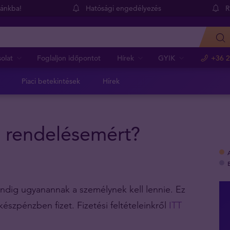
dánkba!
Hatósági engedélyezés
R
olat
Foglaljon időpontot
Hírek
GYIK
+36 2
Piaci betekintések
Hírek
a rendelésemért?
indig ugyanannak a személynek kell lennie. Ez
készpénzben fizet. Fizetési feltételeinkről
ITT