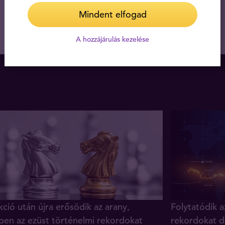
Mindent elfogad
A hozzájárulás kezelése
ció után újra erősödik az arany,
Folytatódik a
ben az ezüst történelmi rekordokat
rekordokat d