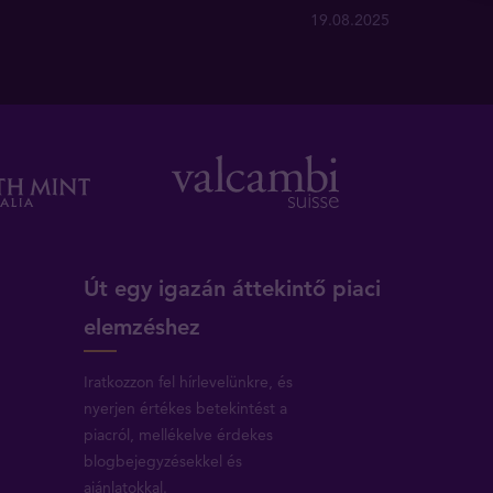
19.08.2025
Út egy igazán áttekintő piaci
elemzéshez
Iratkozzon fel hírlevelünkre, és
nyerjen értékes betekintést a
piacról, mellékelve érdekes
blogbejegyzésekkel és
ajánlatokkal.