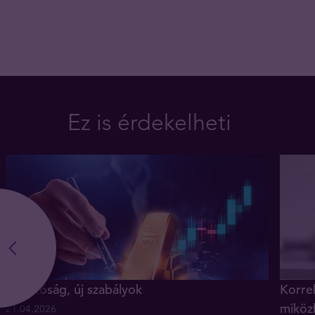
Ez is érdekelheti
Új hatóság, új szabályok
Korrek
miköz
21.04.2026