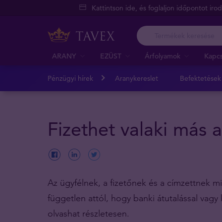
Kattintson ide, és foglaljon időpontot iro
ARANY
EZÜST
Árfolyamok
Kapcs
Pénzügyi hírek
Aranykereslet
Befektetések
Fizethet valaki más 
Az ügyfélnek, a fizetőnek és a címzettnek m
független attól, hogy banki átutalással vagy 
olvashat részletesen.