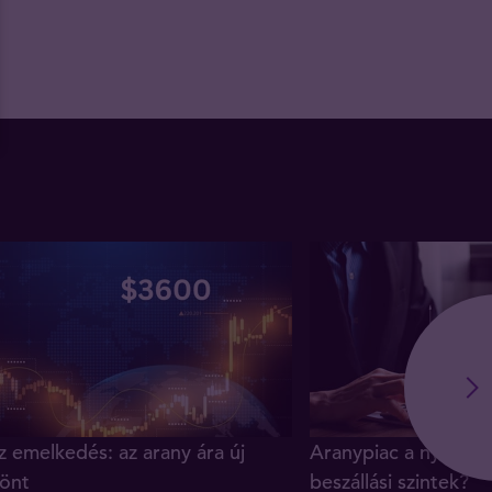
z emelkedés: az arany ára új
Aranypiac a nyár vé
önt
beszállási szintek?