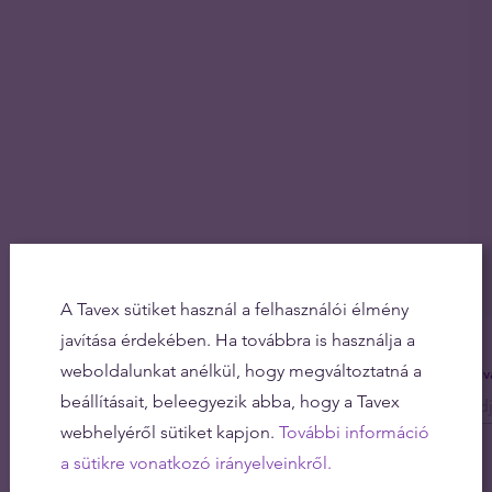
A Tavex sütiket használ a felhasználói élmény
javítása érdekében. Ha továbbra is használja a
weboldalunkat anélkül, hogy megváltoztatná a
Olv
beállításait, beleegyezik abba, hogy a Tavex
webhelyéről sütiket kapjon.
További információ
a sütikre vonatkozó irányelveinkről.