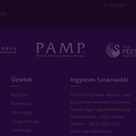
11.09.2025
2025
Üzletek
Ingyenes tanácsadás
Bulgária
Ha bármi kérdése akadna, vagy
egyszerűen szeretne időpontot
Észtország
foglalni egy
ingyenes pénzügyi
Finnország
tanácsadásra
, hívjon bátran.
Lengyelország
Telefon: +36 20 225 1515
Lettország
Email:
tavex@tavex.hu