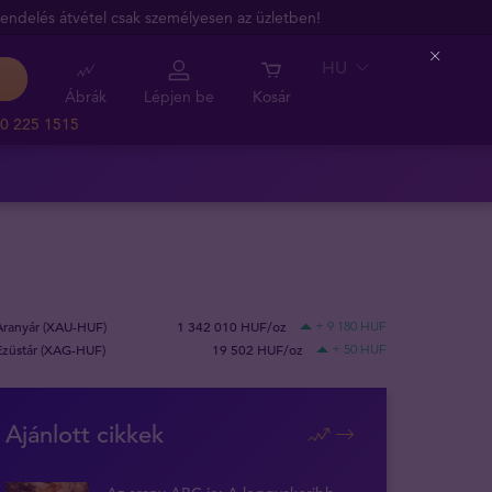
endelés átvétel csak személyesen az üzletben!
HU
Close
Ábrák
Lépjen be
Kosár
0 225 1515
Aranyár (XAU-HUF)
1 342 010 HUF/oz
+ 9 180 HUF
Ezüstár (XAG-HUF)
19 502 HUF/oz
+ 50 HUF
Ajánlott cikkek