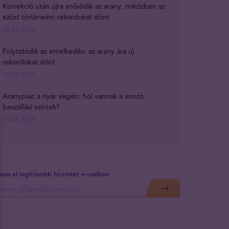
Korrekció után újra erősödik az arany, miközben az
ezüst történelmi rekordokat dönt
05.12.2025
Folytatódik az emelkedés: az arany ára új
rekordokat dönt
11.09.2025
Aranypiac a nyár végén: hol vannak a vonzó
beszállási szintek?
19.08.2025
assa el legfrissebb híreinket e-mailben