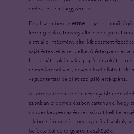
emlék- és dísztárgyként is.
Ezzel szemben az
érme
rögzített minőségű 
korong alakú, törvény által szabályozott mó
alatt álló intézmény által kibocsátott fizet
saját értékkel is rendelkező értékpénz és 
forgalmát – akárcsak a papírpénzekét – tör
nemesfémből vert, névértékkel ellátott, de
vagyontartási célokat szolgáló értékpénz.
Az érmek rendszerint alacsonyabb áron elé
azonban érdemes észben tartanunk, hogy am
mindenképpen az érmék között kell keresgé
a kibocsátó ország törvényei által szabály
befektetési célra gyártott eszközök.