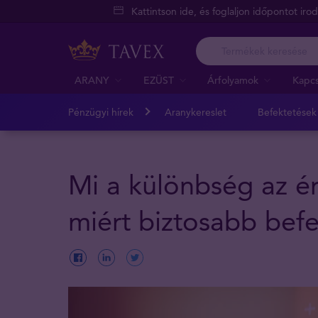
Kattintson ide, és foglaljon időpontot iro
ARANY
EZÜST
Árfolyamok
Kapcs
Pénzügyi hírek
Aranykereslet
Befektetések
Mi a különbség az é
miért biztosabb bef