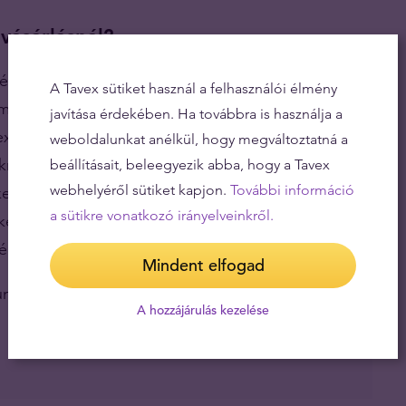
vásárlásnál?
st keresünk, a piacon rendelkezésünkre állnak
A Tavex sütiket használ a felhasználói élmény
rmék. Minden esetben érdemes utánajárni az adott
javítása érdekében. Ha továbbra is használja a
ex oldalán minden termékünkhöz tartozik egy
weboldalunkat anélkül, hogy megváltoztatná a
ről az információkról. Általánosságban
beállításait, beleegyezik abba, hogy a Tavex
webhelyéről sütiket kapjon.
További információ
 ellentétben, kizárólag a legtisztább aranyból és
a sütikre vonatkozó irányelveinkről.
kesít és minden esetben a kibocsátó ország
égét.
Mindent elfogad
unkat!
A hozzájárulás kezelése