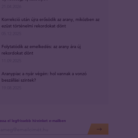
21.04.2026
Korrekció után újra erősödik az arany, miközben az
ezüst történelmi rekordokat dönt
05.12.2025
Folytatódik az emelkedés: az arany ára új
rekordokat dönt
11.09.2025
Aranypiac a nyár végén: hol vannak a vonzó
beszállási szintek?
19.08.2025
assa el legfrissebb híreinket e-mailben