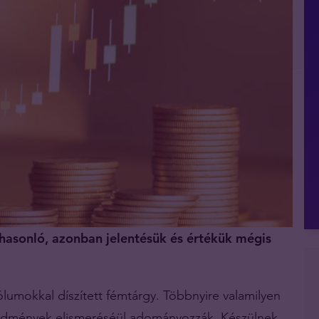
asonló, azonban jelentésük és értékük mégis
lumokkal díszített fémtárgy. Többnyire valamilyen
redmények elismeréséül adományozzák. Készülnek