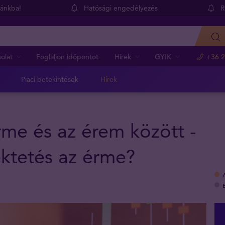
dánkba!
Hatósági engedélyezés
R
olat
Foglaljon időpontot
Hírek
GYIK
+36 2
Piaci betekintések
Hírek
rme és az érem között -
ektetés az érme?