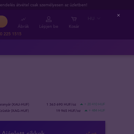
endelés átvétel csak személyesen az üzletben!
HU
Close
Ábrák
Lépjen be
Kosár
0 225 1515
Aranyár (XAU-HUF)
1 363 690 HUF/oz
+ 20 410 HUF
Ezüstár (XAG-HUF)
19 965 HUF/oz
+ 484 HUF
Ajánlott cikkek