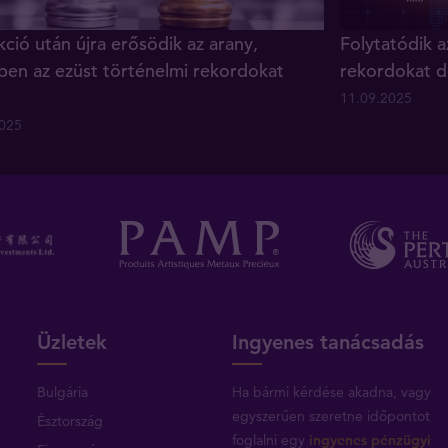
ció után újra erősödik az arany,
Folytatódik a
ben az ezüst történelmi rekordokat
rekordokat d
11.09.2025
2025
Üzletek
Ingyenes tanácsadás
Bulgária
Ha bármi kérdése akadna, vagy
egyszerűen szeretne időpontot
Észtország
foglalni egy
ingyenes pénzügyi