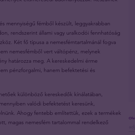
és mennyiségű fémből készült, leggyakrabban
don, rendszerint állami vagy uralkodói fennhatóság
őeszköz. Két fő típusa a nemesfémtartalmánál fogva
a nem nemesfémből vert váltópénz, melynek
vény határozza meg. A kereskedelmi érme
 nem pénzforgalmi, hanem befektetési és
rhetőek különböző kereskedők kínálatában,
ennyiben valódi befektetést keresünk,
lnünk. Ahogy fentebb említettük, ezek a termékek
Olv
ozott, magas nemesfém tartalommal rendelkező