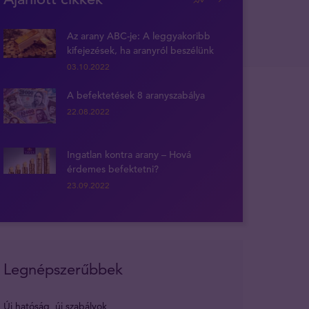
Az arany ABC-je: A leggyakoribb
kifejezések, ha aranyról beszélünk
03.10.2022
A befektetések 8 aranyszabálya
22.08.2022
Ingatlan kontra arany – Hová
érdemes befektetni?
23.09.2022
Legnépszerűbbek
Új hatóság, új szabályok