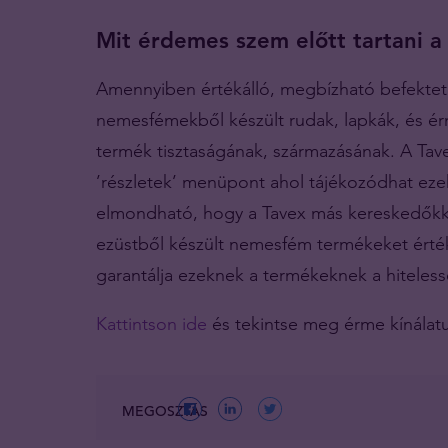
Mit érdemes szem előtt tartani a 
Amennyiben értékálló, megbízható befekteté
nemesfémekből készült rudak, lapkák, és é
termék tisztaságának, származásának. A Tav
’részletek’ menüpont ahol tájékozódhat ezek
elmondható, hogy a Tavex más kereskedőkkel
ezüstből készült nemesfém termékeket érté
garantálja ezeknek a termékeknek a hiteless
Kattintson ide
és tekintse meg érme kínálat
MEGOSZTÁS