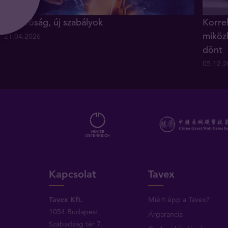
Új hatóság, új szabályok
Korrek
miköz
21.04.2026
dönt
05.12.
Kapcsolat
Tavex
Tavex Kft.
Miért épp a Tavex?
1054 Budapest,
Árgarancia
Szabadság tér 7.