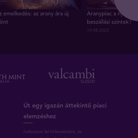
z emelkedés: az arany ára új
Aranypiac a nyár vé
önt
beszállási szintek?
19.08.2025
Út egy igazán áttekintő piaci
elemzéshez
Iratkozzon fel hírlevelünkre, és