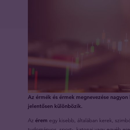
Az érmék és érmek megnevezése nagyon h
jelentősen különbözik.
Az
érem
egy kisebb, általában kerek, szimbó
tudományos, sport-, katonai vagy egyéb e