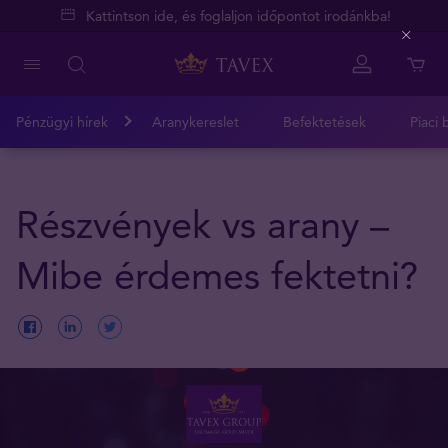
Kattintson ide, és foglaljon időpontot irodánkba!
Close
Pénzügyi hírek
Aranykereslet
Befektetések
Piaci 
Részvények vs arany –
Mibe érdemes fektetni?