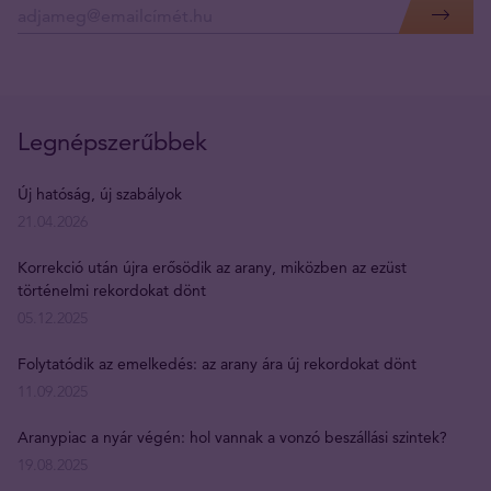
Legnépszerűbbek
Új hatóság, új szabályok
21.04.2026
Korrekció után újra erősödik az arany, miközben az ezüst
történelmi rekordokat dönt
05.12.2025
Folytatódik az emelkedés: az arany ára új rekordokat dönt
11.09.2025
Aranypiac a nyár végén: hol vannak a vonzó beszállási szintek?
19.08.2025