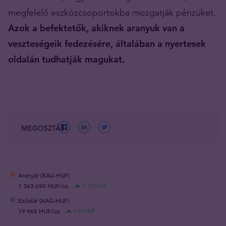
megfelelő eszközcsoportokba mozgatják pénzüket.
Azok a befektetők, akiknek aranyuk van a
veszteségeik fedezésére, általában a nyertesek
oldalán tudhatják magukat.
MEGOSZTÁS
Aranyár (XAU-HUF)
1 363 690 HUF/oz
+ 10 HUF
Ezüstár (XAG-HUF)
19 965 HUF/oz
+ 6 HUF