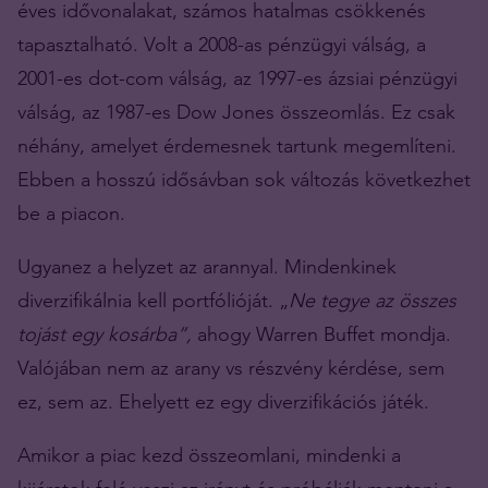
éves idővonalakat, számos hatalmas csökkenés
tapasztalható. Volt a 2008-as pénzügyi válság, a
2001-es dot-com válság, az 1997-es ázsiai pénzügyi
válság, az 1987-es Dow Jones összeomlás. Ez csak
néhány, amelyet érdemesnek tartunk megemlíteni.
Ebben a hosszú idősávban sok változás következhet
be a piacon.
Ugyanez a helyzet az arannyal. Mindenkinek
diverzifikálnia kell portfólióját. „
Ne tegye az összes
tojást egy kosárba”,
ahogy Warren Buffet mondja.
Valójában nem az arany vs részvény kérdése, sem
ez, sem az. Ehelyett ez egy diverzifikációs játék.
Amikor a piac kezd összeomlani, mindenki a