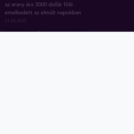
az arany ára 3000 dollár fölé
emelkedett az elmúlt napokban
21.03.2025
Arany
Ezüst
Diagramok
Tavex ID
Az arany hosszú távú hozama
kétszer meghaladta az inflációt
17.01.2025