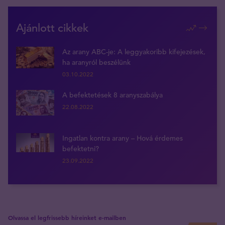
Ajánlott cikkek
Az arany ABC-je: A leggyakoribb kifejezések,
ha aranyról beszélünk
03.10.2022
A befektetések 8 aranyszabálya
22.08.2022
Ingatlan kontra arany – Hová érdemes
befektetni?
23.09.2022
Olvassa el legfrissebb híreinket e-mailben