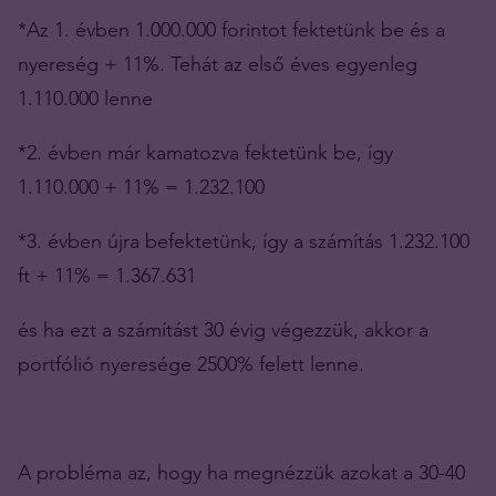
*Az 1. évben 1.000.000 forintot fektetünk be és a
nyereség + 11%. Tehát az első éves egyenleg
1.110.000 lenne
*2. évben már kamatozva fektetünk be, így
1.110.000 + 11% = 1.232.100
*3. évben újra befektetünk, így a számítás 1.232.100
ft + 11% = 1.367.631
és ha ezt a számítást 30 évig végezzük, akkor a
portfólió nyeresége 2500% felett lenne.
A probléma az, hogy ha megnézzük azokat a 30-40