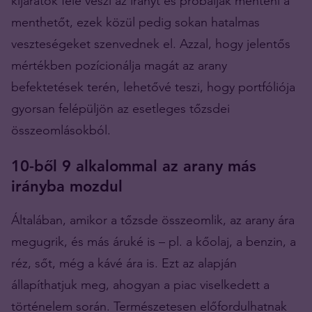
kijáratok felé veszi az irányt és próbálják menteni a
menthetőt, ezek közül pedig sokan hatalmas
veszteségeket szenvednek el. Azzal, hogy jelentős
mértékben pozícionálja magát az arany
befektetések terén, lehetővé teszi, hogy portfóliója
gyorsan felépüljön az esetleges tőzsdei
összeomlásokból.
10-ből 9 alkalommal az arany más
irányba mozdul
Általában, amikor a tőzsde összeomlik, az arany ára
megugrik, és más áruké is – pl. a kőolaj, a benzin, a
réz, sőt, még a kávé ára is. Ezt az alapján
állapíthatjuk meg, ahogyan a piac viselkedett a
történelem során. Természetesen előfordulhatnak