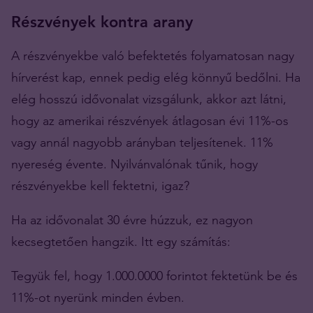
Részvények kontra arany
A részvényekbe való befektetés folyamatosan nagy
hírverést kap, ennek pedig elég könnyű bedőlni. Ha
elég hosszú idővonalat vizsgálunk, akkor azt látni,
hogy az amerikai részvények átlagosan évi 11%-os
vagy annál nagyobb arányban teljesítenek. 11%
nyereség évente. Nyilvánvalónak tűnik, hogy
részvényekbe kell fektetni, igaz?
Ha az idővonalat 30 évre húzzuk, ez nagyon
kecsegtetően hangzik. Itt egy számítás:
Tegyük fel, hogy 1.000.0000 forintot fektetünk be és
11%-ot nyerünk minden évben.