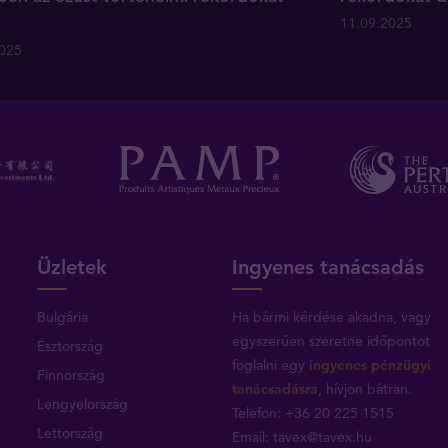
11.09.2025
2025
Üzletek
Ingyenes tanácsadás
Bulgária
Ha bármi kérdése akadna, vagy
egyszerűen szeretne időpontot
Észtország
foglalni egy
ingyenes pénzügyi
Finnország
tanácsadásra
, hívjon bátran.
Lengyelország
Telefon: +36 20 225 1515
Lettország
Email:
tavex@tavex.hu