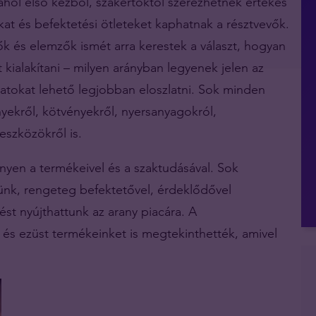
 ahol első kézből, szakértőktől szerezhetnek értékes
kat és befektetési ötleteket kaphatnak a résztvevők.
k és elemzők ismét arra kerestek a választ, hogyan
 kialakítani – milyen arányban legyenek jelen az
tokat lehető legjobban eloszlatni. Sok minden
ényekről, kötvényekről, nyersanyagokról,
eszközökről is.
ényen a termékeivel és a szaktudásával. Sok
ünk, rengeteg befektetővel, érdeklődővel
ést nyújthattunk az arany piacára. A
 és ezüst termékeinket is megtekinthették, amivel