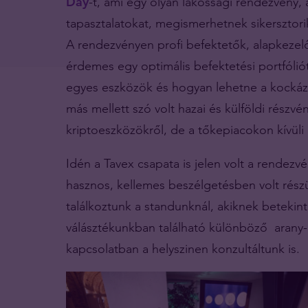
Day
-t, ami egy olyan lakossági rendezvény,
tapasztalatokat, megismerhetnek sikersztori
A rendezvényen profi befektetők, alapkezelő
érdemes egy optimális befektetési portfóliót
egyes eszközök és hogyan lehetne a kockáza
más mellett szó volt hazai és külföldi részv
kriptoeszközökről, de a tőkepiacokon kívüli 
Idén a Tavex csapata is jelen volt a rendezv
hasznos, kellemes beszélgetésben volt rész
találkoztunk a standunknál, akiknek betekint
válásztékunkban található különböző arany-
kapcsolatban a helyszinen konzultáltunk is.