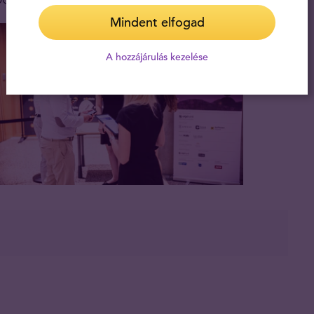
Mindent elfogad
A hozzájárulás kezelése