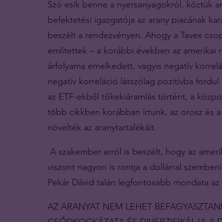
Szó esik benne a nyersanyagokról, köztük ara
befektetési igazgatója az arany piacának kara
beszélt a rendezvényen. Ahogy a Tavex csop
említettek – a korábbi években az amerika
árfolyama emelkedett, vagyis negatív korrelá
negatív korreláció látszólag pozitívba fordul
az ETF-ekből tőkekiáramlás történt, a közpo
több cikkben korábban írtunk, az orosz és a
növelték az aranytartalékáit.
A szakember arról is beszélt, hogy az ameri
viszont nagyon is rontja a dollárral szembeni
Pekár Dávid talán legfontosabb mondata az 
AZ ARANYAT NEM LEHET BEFAGYASZTANI,
CSŐDKOCKÁZATA ÉS DIVERZIFIKÁLJA A 