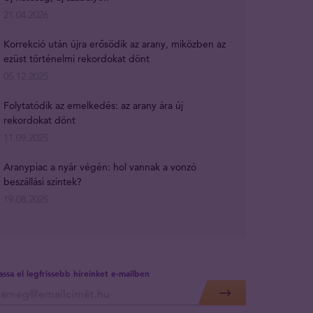
21.04.2026
Korrekció után újra erősödik az arany, miközben az
ezüst történelmi rekordokat dönt
05.12.2025
Folytatódik az emelkedés: az arany ára új
rekordokat dönt
11.09.2025
Aranypiac a nyár végén: hol vannak a vonzó
beszállási szintek?
19.08.2025
assa el legfrissebb híreinket e-mailben