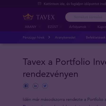
Kattintson ide, és foglaljon időpontot iro
ARANY
EZÜST
Árfolyamok
Kapcs
Pénzügyi hírek
Aranykereslet
Befektetések
Tavex a Portfolio In
rendezvényen
Idén már másodszorra rendezte a Portfolio a