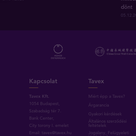
dönt
05.12.
Kapcsolat
Tavex
Tavex Kft.
Miért épp a Tavex?
1054 Budapest,
Árgarancia
Szabadság tér 7.
Gyakori kérdések
Bank Center,
Általános szerződési
City torony I. emelet
feltételek
Email:
tavex@tavex.hu
Jogalany, Felügyeleti