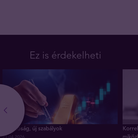
Ez is érdekelheti
Új hatóság, új szabályok
Korrek
miköz
21.04.2026