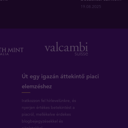
19.08.2025
Út egy igazán áttekintő piaci
elemzéshez
Iratkozzon fel hírlevelünkre, és
nyerjen értékes betekintést a
piacról, mellékelve érdekes
blogbejegyzésekkel és