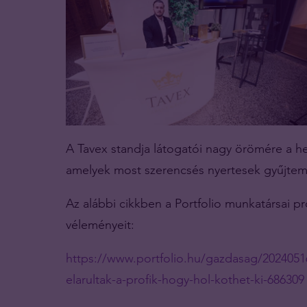
A Tavex standja látogatói nagy örömére a he
amelyek most szerencsés nyertesek gyűjtemé
Az alábbi cikkben a Portfolio munkatársai pr
véleményeit:
https://www.portfolio.hu/gazdasag/20240
elarultak-a-profik-hogy-hol-kothet-ki-686309