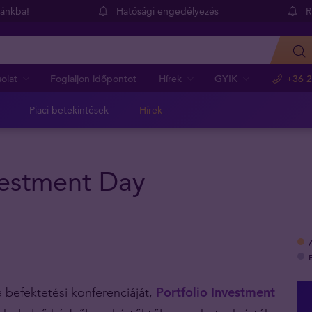
dánkba!
Hatósági engedélyezés
R
olat
Foglaljon időpontot
Hírek
GYIK
+36 2
Piaci betekintések
Hírek
vestment Day
 befektetési konferenciáját,
Portfolio Investment