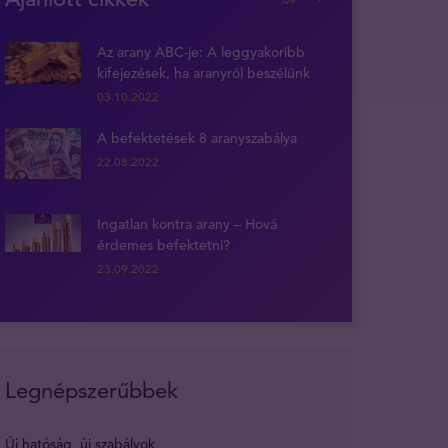
Az arany ABC-je: A leggyakoribb
kifejezések, ha aranyról beszélünk
03.10.2022
A befektetések 8 aranyszabálya
22.08.2022
Ingatlan kontra arany – Hová
érdemes befektetni?
23.09.2022
Legnépszerűbbek
Új hatóság, új szabályok