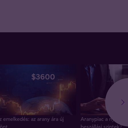
z emelkedés: az arany ára új
Aranypiac a nyár vé
önt
beszállási szintek?