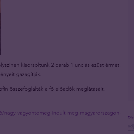
lyszínen kisorsoltunk 2 darab 1 unciás ezüst érmét,
nyeit gazagítják.
ofin összefoglalták a fő előadók meglátásáit,
516/nagy-vagyontomeg-indult-meg-magyarorszagon-
Olv