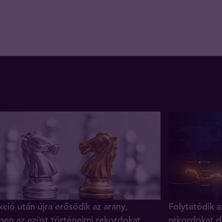
ció után újra erősödik az arany,
Folytatódik a
ben az ezüst történelmi rekordokat
rekordokat d