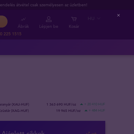
endelés átvétel csak személyesen az üzletben!
HU
Close
Ábrák
Lépjen be
Kosár
0 225 1515
Aranyár (XAU-HUF)
1 363 690 HUF/oz
+ 20 410 HUF
Ezüstár (XAG-HUF)
19 965 HUF/oz
+ 484 HUF
Ajánlott cikkek