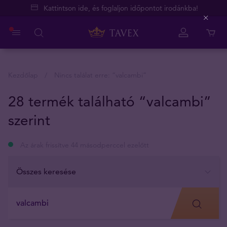
Kattintson ide, és foglaljon időpontot irodánkba!
Close
Kezdőlap
Nincs találat erre: “
valcambi
”
28 termék található “valcambi”
szerint
Az árak frissítve 44 másodperccel ezelőtt