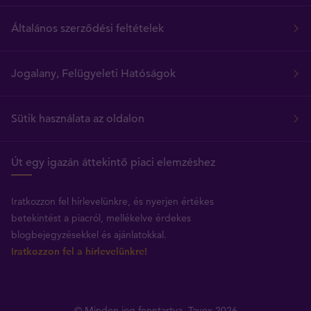
Általános szerződési feltételek
Jogalany, Felügyeleti Hatóságok
Sütik használata az oldalon
Út egy igazán áttekintő piaci elemzéshez
Iratkozzon fel hírlevelünkre, és nyerjen értékes
betekintést a piacról, mellékelve érdekes
blogbejegyzésekkel és ajánlatokkal.
Iratkozzon fel a hírlevelünkre!
© Minden jog fenntartva, Tavex 2026