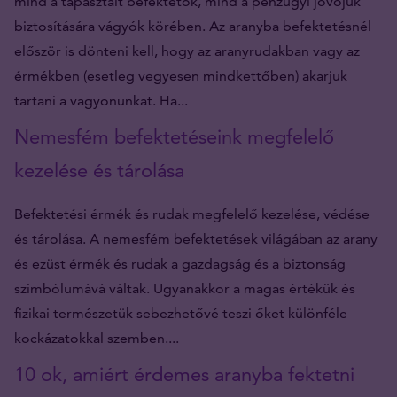
mind a tapasztalt befektetők, mind a pénzügyi jövőjük
biztosítására vágyók körében. Az aranyba befektetésnél
először is dönteni kell, hogy az aranyrudakban vagy az
érmékben (esetleg vegyesen mindkettőben) akarjuk
tartani a vagyonunkat. Ha...
Nemesfém befektetéseink megfelelő
kezelése és tárolása
Befektetési érmék és rudak megfelelő kezelése, védése
és tárolása. A nemesfém befektetések világában az arany
és ezüst érmék és rudak a gazdagság és a biztonság
szimbólumává váltak. Ugyanakkor a magas értékük és
fizikai természetük sebezhetővé teszi őket különféle
kockázatokkal szemben....
10 ok, amiért érdemes aranyba fektetni