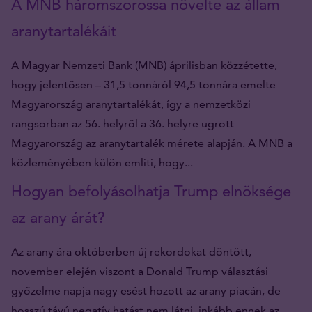
A MNB háromszorossa növelte az állam
aranytartalékáit
A Magyar Nemzeti Bank (MNB) áprilisban közzétette,
hogy jelentősen – 31,5 tonnáról 94,5 tonnára emelte
Magyarország aranytartalékát, így a nemzetközi
rangsorban az 56. helyről a 36. helyre ugrott
Magyarország az aranytartalék mérete alapján. A MNB a
közleményében külön említi, hogy...
Hogyan befolyásolhatja Trump elnöksége
az arany árát?
Az arany ára októberben új rekordokat döntött,
november elején viszont a Donald Trump választási
győzelme napja nagy esést hozott az arany piacán, de
hosszú távú negatív hatást nem látni, inkább ennek az