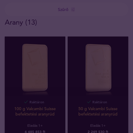
Szűrő
Arany (13)
Raktáron
Raktáron
100 g Valcambi Suisse
50 g Valcambi Suisse
befektetési aranyrúd
befektetési aranyrúd
Eladás 1+
Eladás 1+
4 485 853 ft
2 249 530 ft