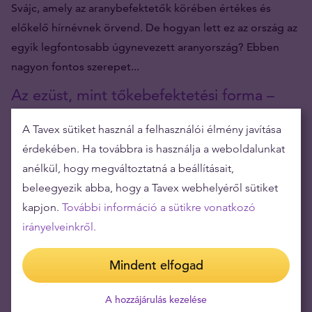
Svájc, amely az aranybefektetők körében értékes és
előkelő hírnévnek örvend. De hogyan lett ez az ország az
egyik legfontosabb úgynevezett aranyország? Ebben
nagyon fontos szerepet...
Az ezüst, mint tőkebefektetési forma –
hogyan fektessünk ezüstbe
A Tavex sütiket használ a felhasználói élmény javítása
érdekében. Ha továbbra is használja a weboldalunkat
A nemesfémeket – beleértve a befektetési ezüstöt is –
anélkül, hogy megváltoztatná a beállításait,
széles körben biztonságos menedéknek és a tőke valós
beleegyezik abba, hogy a Tavex webhelyéről sütiket
értékének védelmezőinek tekintik. Különösen a
kapjon.
További információ a sütikre vonatkozó
megnövekedett inflációs nyomás időszakában találják
irányelveinkről.
magukat ebben a szerepben , ami gyakran a pénzügyi
piacok különböző válságainak és...
Mindent elfogad
Az arany szerepe: befektetési termékek,
A hozzájárulás kezelése
ékszer és ipari arany