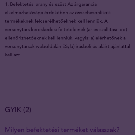
1. Befektetési arany és ezüst Az árgarancia
alkalmazhatósága érdekében az összehasonlított
termékeknek felcserélhetőeknek kell lenniük. A
versenytárs kereskedési feltételeinek (ár és szállítási idő)
ellenőrizhetőeknek kell lenniük, vagyis: a) elérhetőnek a
versenytársak weboldalán ÉS; b) írásbeli és aláírt ajánlattal
kell azt...
GYIK (2)
Milyen befektetési terméket válasszak?