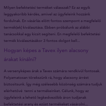
Milyen befektetési terméket válasszak? Ez az egyik
leggyakoribb kérdés, amivel az ügyfeleink hozzánk
fordulnak. En vásárlás elött fontos szempont a megfelelő
termék(ek) kiválasztása. Ebben próbálunk az alábbi
tanácsokkal egy kicsit segíteni. En megfelelő befektetési
termék kiválasztásákor 3 fontos dolgot kell...
Hogyan képes a Tavex ilyen alacsony
árakat kínálni?
A versenyképes árak a Tavex számára rendkívül fontosak.
Folyamatosan törekszünk rá, hogy alacsony árrést
biztosítsunk. Így még szélesebb közönség számára tudjuk
elérhetővé tenni a termékeinket. Célunk, hogy az
ügyfeleink a lehető legkedvezőbb áron tudjanak
befektetési arany és ezüst termékeket vásárolni...