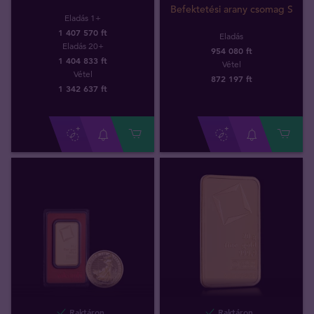
Befektetési arany csomag S
Eladás 1+
1 407 570 ft
Eladás
Eladás 20+
954 080 ft
1 404 833 ft
Vétel
Vétel
872 197
ft
1 342 637
ft
Raktáron
Raktáron