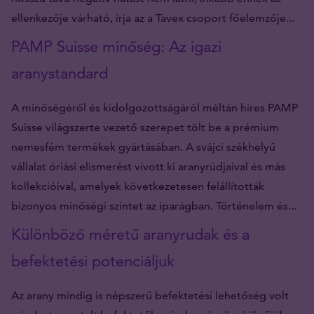
ellenkezője várható, írja az a Tavex csoport főelemzője...
PAMP Suisse minőség: Az igazi
aranystandard
A minőségéről és kidolgozottságáról méltán híres PAMP
Suisse világszerte vezető szerepet tölt be a prémium
nemesfém termékek gyártásában. A svájci székhelyű
vállalat óriási elismerést vívott ki aranyrúdjaival és más
kollekcióival, amelyek következetesen felállították
bizonyos minőségi szintet az iparágban. Történelem és...
Különböző méretű aranyrudak és a
befektetési potenciáljuk
Az arany mindig is népszerű befektetési lehetőség volt