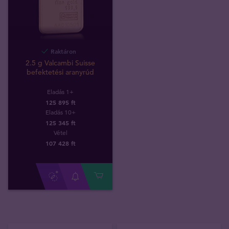
Raktáron
2.5 g Valcambi Suisse
befektetési aranyrúd
Eladás 1+
125 895 ft
Eladás 10+
125 345 ft
Vétel
107 428
ft