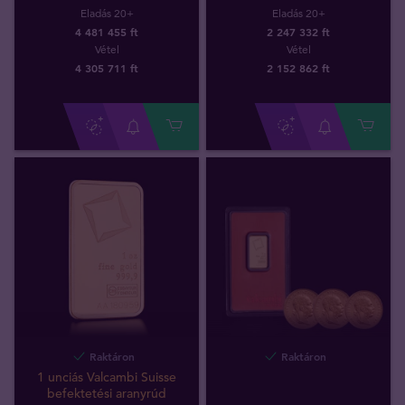
Eladás 20+
Eladás 20+
4 481 455 ft
2 247 332 ft
Vétel
Vétel
4 305 711
ft
2 152 862
ft
Raktáron
Raktáron
1 unciás Valcambi Suisse
befektetési aranyrúd