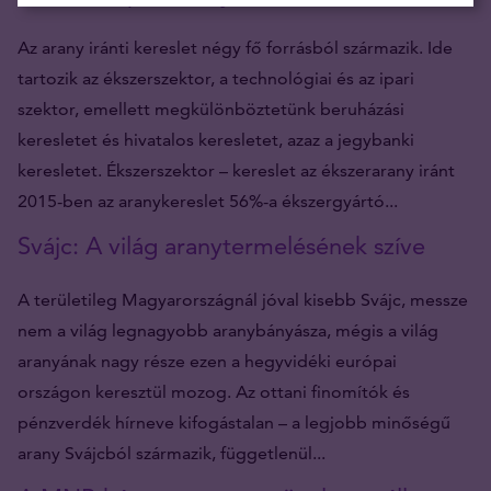
Az arany iránti kereslet négy fő forrásból származik. Ide
tartozik az ékszerszektor, a technológiai és az ipari
szektor, emellett megkülönböztetünk beruházási
keresletet és hivatalos keresletet, azaz a jegybanki
keresletet. Ékszerszektor – kereslet az ékszerarany iránt
2015-ben az aranykereslet 56%-a ékszergyártó...
Svájc: A világ aranytermelésének szíve
A területileg Magyarországnál jóval kisebb Svájc, messze
nem a világ legnagyobb aranybányásza, mégis a világ
aranyának nagy része ezen a hegyvidéki európai
országon keresztül mozog. Az ottani finomítók és
pénzverdék hírneve kifogástalan – a legjobb minőségű
arany Svájcból származik, függetlenül...