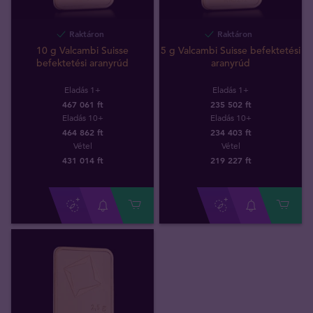
Raktáron
Raktáron
10 g Valcambi Suisse
5 g Valcambi Suisse befektetési
befektetési aranyrúd
aranyrúd
Eladás 1+
Eladás 1+
467 061 ft
235 502 ft
Eladás 10+
Eladás 10+
464 862 ft
234 403 ft
Vétel
Vétel
431 014
ft
219 227
ft