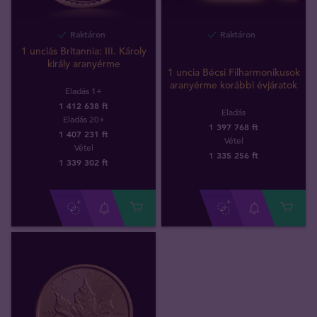
Raktáron
Raktáron
1 unciás Britannia: III. Károly
király aranyérme
1 uncia Bécsi Filharmonikusok
aranyérme korábbi évjáratok
Eladás 1+
1 412 638 ft
Eladás
Eladás 20+
1 397 768 ft
1 407 231 ft
Vétel
Vétel
1 335 256
ft
1 339 302
ft