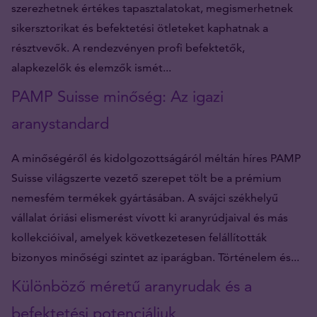
szerezhetnek értékes tapasztalatokat, megismerhetnek
sikersztorikat és befektetési ötleteket kaphatnak a
résztvevők. A rendezvényen profi befektetők,
alapkezelők és elemzők ismét...
PAMP Suisse minőség: Az igazi
aranystandard
A minőségéről és kidolgozottságáról méltán híres PAMP
Suisse világszerte vezető szerepet tölt be a prémium
nemesfém termékek gyártásában. A svájci székhelyű
vállalat óriási elismerést vívott ki aranyrúdjaival és más
kollekcióival, amelyek következetesen felállították
bizonyos minőségi szintet az iparágban. Történelem és...
Különböző méretű aranyrudak és a
befektetési potenciáljuk