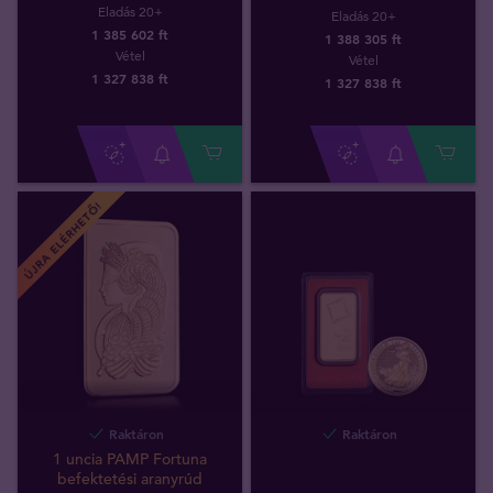
Eladás 20+
Eladás 20+
1 385 602 ft
1 388 305 ft
Vétel
Vétel
1 327 838
ft
1 327 838
ft
ÚJRA ELÉRHETŐ!
Raktáron
Raktáron
1 uncia PAMP Fortuna
befektetési aranyrúd