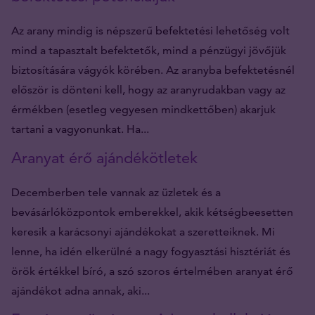
Az arany mindig is népszerű befektetési lehetőség volt
mind a tapasztalt befektetők, mind a pénzügyi jövőjük
biztosítására vágyók körében. Az aranyba befektetésnél
először is dönteni kell, hogy az aranyrudakban vagy az
érmékben (esetleg vegyesen mindkettőben) akarjuk
tartani a vagyonunkat. Ha...
Aranyat érő ajándékötletek
Decemberben tele vannak az üzletek és a
bevásárlóközpontok emberekkel, akik kétségbeesetten
keresik a karácsonyi ajándékokat a szeretteiknek. Mi
lenne, ha idén elkerülné a nagy fogyasztási hisztériát és
örök értékkel bíró, a szó szoros értelmében aranyat érő
ajándékot adna annak, aki...