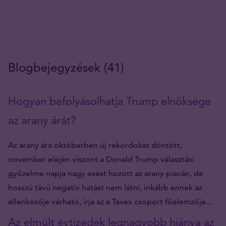
Blogbejegyzések (41)
Hogyan befolyásolhatja Trump elnöksége
az arany árát?
Az arany ára októberben új rekordokat döntött,
november elején viszont a Donald Trump választási
győzelme napja nagy esést hozott az arany piacán, de
hosszú távú negatív hatást nem látni, inkább ennek az
ellenkezője várható, írja az a Tavex csoport főelemzője...
Az elmúlt évtizedek legnagyobb hiánya az