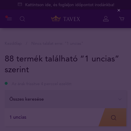
Kattintson ide, és foglaljon időpontot irodánkba!
Close
Kezdőlap
Nincs találat erre: “
1 uncias
”
88 termék található “1 uncias”
szerint
Az árak frissítve 4 perccel ezelőtt