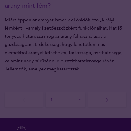
arany mint fém?
Miért éppen az aranyat ismerik el ősidők óta „királyi
fémként” –amely fizetőeszközként funkciónálhat. Hat fő
tényező határozza meg az arany felhasználását a
gazdaságban. Érdekesség, hogy lehetetlen más
elemekből aranyat létrehozni, tartóssága, oszthatósága,
valamint nagy sűrűsége, elpusztíthatatlansága révén.
Jellemzők, amelyek meghatározzák...