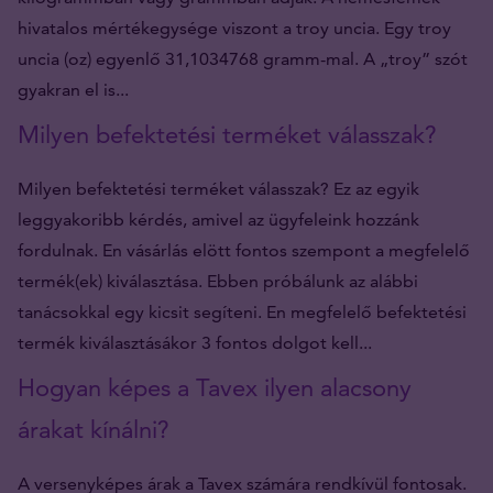
hivatalos mértékegysége viszont a troy uncia. Egy troy
uncia (oz) egyenlő 31,1034768 gramm-mal. A „troy” szót
gyakran el is...
Milyen befektetési terméket válasszak?
Milyen befektetési terméket válasszak? Ez az egyik
leggyakoribb kérdés, amivel az ügyfeleink hozzánk
fordulnak. En vásárlás elött fontos szempont a megfelelő
termék(ek) kiválasztása. Ebben próbálunk az alábbi
tanácsokkal egy kicsit segíteni. En megfelelő befektetési
termék kiválasztásákor 3 fontos dolgot kell...
Hogyan képes a Tavex ilyen alacsony
árakat kínálni?
A versenyképes árak a Tavex számára rendkívül fontosak.