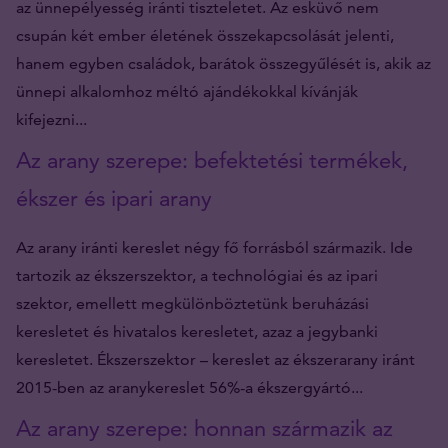
az ünnepélyesség iránti tiszteletet. Az esküvő nem
csupán két ember életének összekapcsolását jelenti,
hanem egyben családok, barátok összegyűlését is, akik az
ünnepi alkalomhoz méltó ajándékokkal kívánják
kifejezni...
Az arany szerepe: befektetési termékek,
ékszer és ipari arany
Az arany iránti kereslet négy fő forrásból származik. Ide
tartozik az ékszerszektor, a technológiai és az ipari
szektor, emellett megkülönböztetünk beruházási
keresletet és hivatalos keresletet, azaz a jegybanki
keresletet. Ékszerszektor – kereslet az ékszerarany iránt
2015-ben az aranykereslet 56%-a ékszergyártó...
Az arany szerepe: honnan származik az