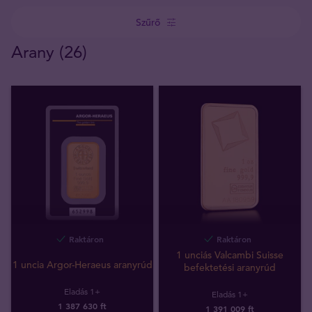
Szűrő
Arany (26)
Raktáron
Raktáron
1 unciás Valcambi Suisse
1 uncia Argor-Heraeus aranyrúd
befektetési aranyrúd
Eladás 1+
Eladás 1+
1 387 630 ft
1 391 009 ft