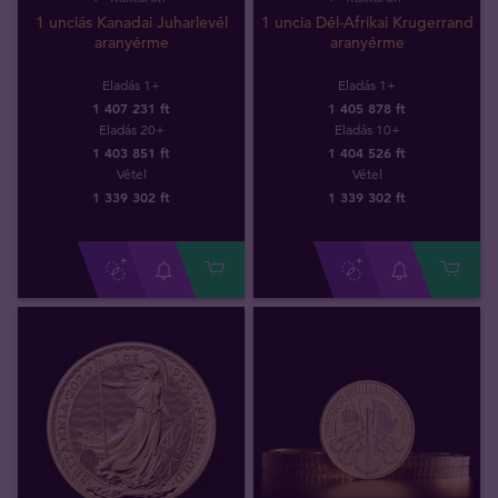
1 unciás Kanadai Juharlevél
1 uncia Dél-Afrikai Krugerrand
aranyérme
aranyérme
Eladás 1+
Eladás 1+
1 407 231 ft
1 405 878 ft
Eladás 20+
Eladás 10+
1 403 851 ft
1 404 526 ft
Vétel
Vétel
1 339 302
ft
1 339 302
ft