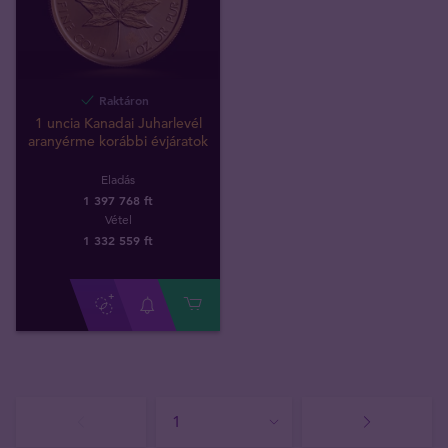
Raktáron
1 uncia Kanadai Juharlevél
aranyérme korábbi évjáratok
Eladás
1 397 768 ft
Vétel
1 332 559
ft