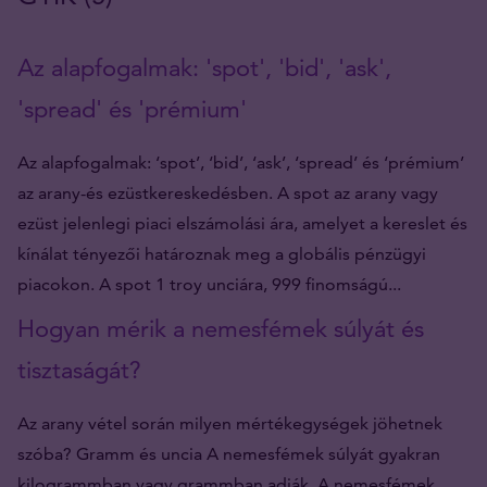
Az alapfogalmak: 'spot', 'bid', 'ask',
'spread' és 'prémium'
Az alapfogalmak: ‘spot’, ‘bid’, ‘ask’, ‘spread’ és ‘prémium’
az arany-és ezüstkereskedésben. A spot az arany vagy
ezüst jelenlegi piaci elszámolási ára, amelyet a kereslet és
kínálat tényezői határoznak meg a globális pénzügyi
piacokon. A spot 1 troy unciára, 999 finomságú...
Hogyan mérik a nemesfémek súlyát és
tisztaságát?
Az arany vétel során milyen mértékegységek jöhetnek
szóba? Gramm és uncia A nemesfémek súlyát gyakran
kilogrammban vagy grammban adják. A nemesfémek