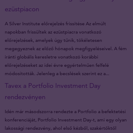
ezüstpiacon
A Silver Institute előrejelzés frissítése Az elmúlt
napokban frissültek az ezüstpiacra vonatkozó
előrejelzések, amelyek úgy tűnik, tökéletesen
megegyeznek az előző hónapok megfigyeléseivel. A fém
iránti globális keresletre vonatkozó korábbi
előrejelzéseket az idei évre egyértelműen felfelé
módosították. Jelenleg a becslések szerint ez a...
Tavex a Portfolio Investment Day
rendezvényen
Idén már másodszorra rendezte a Portfolio a befektetési
konferenciáját, Portfolio Investment Day-t, ami egy olyan
lakossági rendezvény, ahol első kézből, szakértőktől