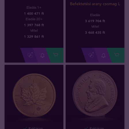
Befektetési arany csomag L
Eladás 1+
1 400 471 ft
Eladás
Eladás 20+
3 619 704 ft
1 397 768 ft
Vétel
Vétel
3 468 435
ft
1 329 861
ft
Raktáron
Raktáron