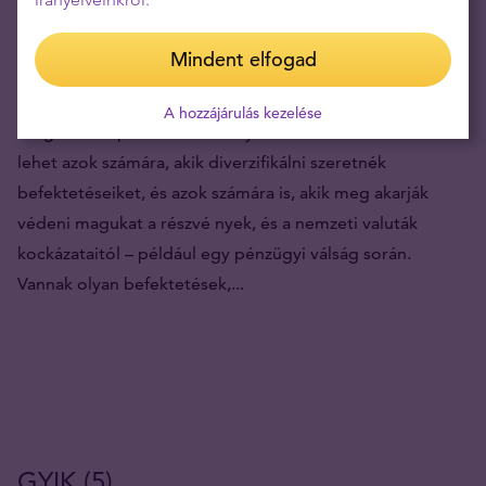
Hogyan vásároljunk biztonságosan
Mindent elfogad
befektetési aranyat?
A hozzájárulás kezelése
Megfelelő lépésekkel az arany vásárlás remek befektetés
lehet azok számára, akik diverzifikálni szeretnék
befektetéseiket, és azok számára is, akik meg akarják
védeni magukat a részvé nyek, és a nemzeti valuták
kockázataitól – például egy pénzügyi válság során.
Vannak olyan befektetések,...
GYIK (5)