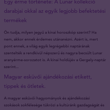
Egy érme története: A Lunar kollekció
darabjai okkal az egyik legjobb befektetési
termékek
Ön tudja, milyen jegyű a kínai horoszkóp szerint? Ha
nem, akkor ennek érdemes utánanézni. Azért is, mert
pont ennek, a világ egyik legrégebbi naptárának
szentelték a rendkívül népszerű és nagyra becsült Lunar
aranyérme-sorozatot is. A kínai holdújév a Gergely-naptár
szerint...
Magyar esküvői ajándékozási etikett,
tippek és ötletek.
A magyar esküvői hagyományok és ajándékozási
szokások sokfélesége tükrözi a kultúránk gazdagságát és