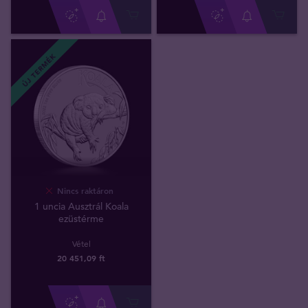
ÚJ TERMÉK
Nincs raktáron
1 uncia Ausztrál Koala
ezüstérme
Vétel
20 451
,
09
ft