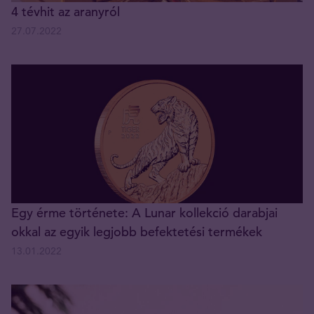
4 tévhit az aranyról
27.07.2022
Egy érme története: A Lunar kollekció darabjai
okkal az egyik legjobb befektetési termékek
13.01.2022