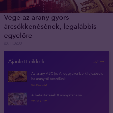
Vége az arany gyors
árcsökkenésének, legalábbis
egyelőre
02.11.2022
Ajánlott cikkek
Az arany ABC-je: A leggyakoribb kifejezések,
ha aranyról beszélünk
03.10.2022
A befektetések 8 aranyszabálya
22.08.2022