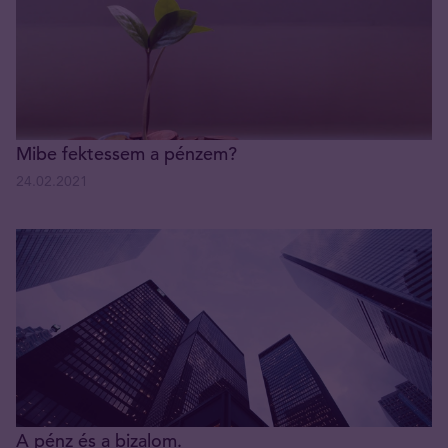
Mibe fektessem a pénzem?
24.02.2021
A pénz és a bizalom.