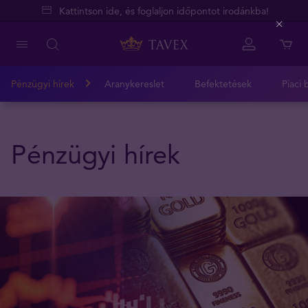
Kattintson ide, és foglaljon időpontot irodánkba!
Close
Pénzügyi hírek
Aranykereslet
Befektetések
Piaci 
Pénzügyi hírek