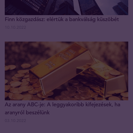
Finn közgazdász: elértük a bankválság küszöbét
10.10.2022
Az arany ABC-je: A leggyakoribb kifejezések, ha
aranyról beszélünk
03.10.2022