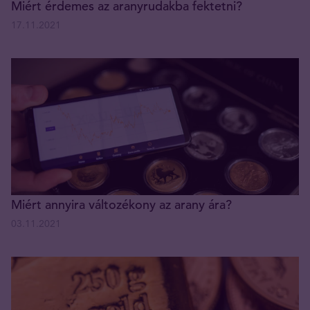
Miért érdemes az aranyrudakba fektetni?
17.11.2021
Miért annyira változékony az arany ára?
03.11.2021