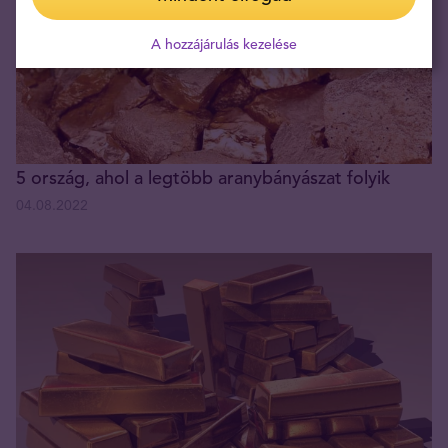
A hozzájárulás kezelése
5 ország, ahol a legtöbb aranybányászat folyik
04.08.2022