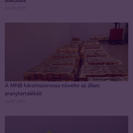
alakulása
16.08.2021
A MNB háromszorossa növelte az állam
aranytartalékáit
16.07.2021