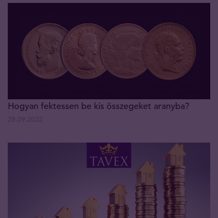
Hogyan fektessen be kis összegeket aranyba?
28.09.2022